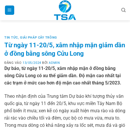
Bỏ
qua
nội
dung
TIN TỨC
,
GIẢI PHÁP CÂY TRỒNG
Từ ngày 11-20/5, xâm nhập mặn giảm dần
ở đồng bằng sông Cửu Long
ĐĂNG VÀO
13/05/2024
BỞI
ADMIN
Dự báo, từ ngày 11-20/5, xâm nhập mặn ở đồng bằng
sông Cửu Long có xu thế giảm dần. Độ mặn cao nhất tại
các trạm ở mức cao hơn độ mặn cao nhất tháng 5/2023.
Theo nhận định của Trung tâm Dự báo khí tượng thủy văn
quốc gia, từ ngày 11 đến 20/5, khu vực miền Tây Nam Bộ
phổ biến ít mưa; xen kẽ có ngày xuất hiện mưa rào và dông
rải rác vào chiều tối và đêm, cục bộ có mưa vừa, mưa to.
Trong mưa dông có khả năng xảy ra lốc sét, mưa đá và gió