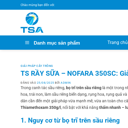
Bỏ
Chào mừng bạn đến với:
qua
nội
dung
Trang chủ
Danh mục sản phẩm
GIẢI PHÁP CÂY TRỒNG
TS RẦY SỮA – NOFARA 350SC: Giải p
ĐĂNG VÀO
25/08/2025
BỞI
ADMIN
Trong canh tác sầu riêng,
bọ trĩ trên sầu riêng
là một trong n
hoa, trái non, làm sầu riêng biến dạng, rụng hoa, rụng quả 
dân cần đến một giải pháp vừa mạnh mẽ, vừa an toàn cho cây
Thiamethoxam 350g/l
, nổi bật với khả năng
thấm nhanh – l
1. Nguy cơ từ bọ trĩ trên sầu riêng