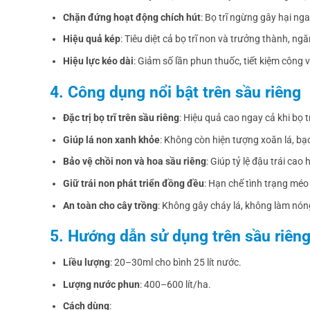
Chặn đứng hoạt động chích hút
: Bọ trĩ ngừng gây hại ng
Hiệu quả kép
: Tiêu diệt cả bọ trĩ non và trưởng thành, ngă
Hiệu lực kéo dài
: Giảm số lần phun thuốc, tiết kiệm công v
4. Công dụng nổi bật trên sầu riêng
Đặc trị bọ trĩ trên sầu riêng
: Hiệu quả cao ngay cả khi bọ 
Giúp lá non xanh khỏe
: Không còn hiện tượng xoăn lá, bạ
Bảo vệ chồi non và hoa sầu riêng
: Giúp tỷ lệ đậu trái cao 
Giữ trái non phát triển đồng đều
: Hạn chế tình trạng méo 
An toàn cho cây trồng
: Không gây cháy lá, không làm nón
5. Hướng dẫn sử dụng trên sầu riên
Liều lượng
: 20–30ml cho bình 25 lít nước.
Lượng nước phun
: 400–600 lít/ha.
Cách dùng
: