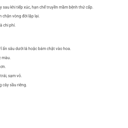
ay sau khi tiếp xúc, hạn chế truyền mầm bệnh thứ cấp.
n chặn vòng đời lặp lại.
à chi phí.
trĩ ẩn sâu dưới lá hoặc bám chặt vào hoa.
c màu.
hơn.
trái, sạm vỏ.
g cây sầu riêng.
g