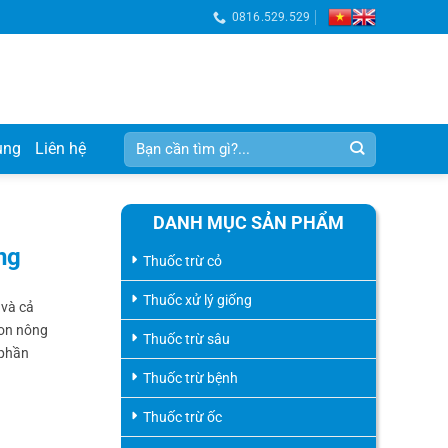
0816.529.529
Tìm
ụng
Liên hệ
kiếm:
DANH MỤC SẢN PHẨM
ng
Thuốc trừ cỏ
Thuốc xử lý giống
 và cả
con nông
Thuốc trừ sâu
 phần
Thuốc trừ bệnh
Thuốc trừ ốc