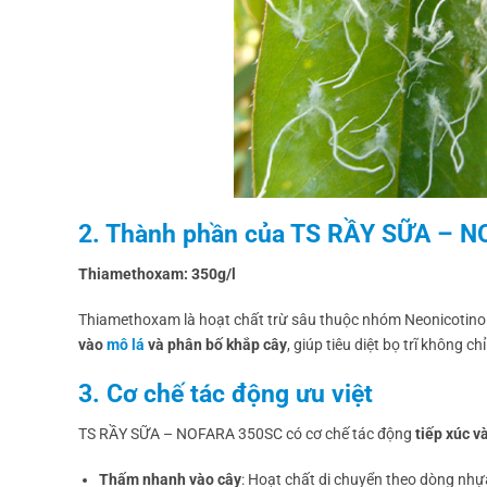
2. Thành phần của TS RẦY SỮA – 
Thiamethoxam: 350g/l
Thiamethoxam là hoạt chất trừ sâu thuộc nhóm Neonicotinoi
vào
mô lá
và phân bố khắp cây
, giúp tiêu diệt bọ trĩ không 
3. Cơ chế tác động ưu việt
TS RẦY SỮA – NOFARA 350SC có cơ chế tác động
tiếp xúc v
Thấm nhanh vào cây
: Hoạt chất di chuyển theo dòng nhựa,