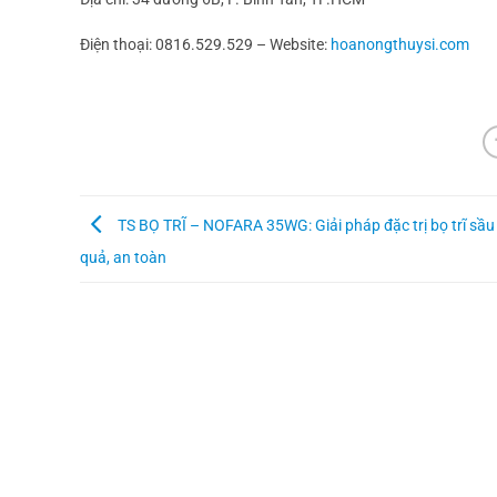
Điện thoại: 0816.529.529 – Website:
hoanongthuysi.com
TS BỌ TRĨ – NOFARA 35WG: Giải pháp đặc trị bọ trĩ sầu 
quả, an toàn
HỖ TRỢ KHÁCH HÀNG