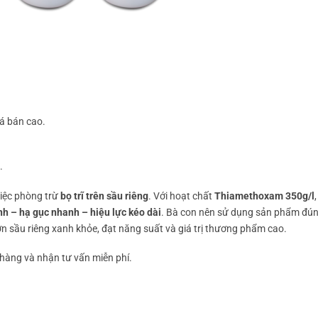
giá bán cao.
.
iệc phòng trừ
bọ trĩ trên sầu riêng
. Với hoạt chất
Thiamethoxam 350g/l
h – hạ gục nhanh – hiệu lực kéo dài
. Bà con nên sử dụng sản phẩm đún
ờn sầu riêng xanh khỏe, đạt năng suất và giá trị thương phẩm cao.
àng và nhận tư vấn miễn phí.