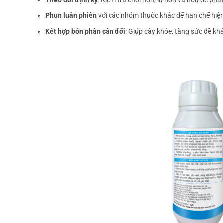
Theo dõi định kỳ
: Kiểm tra chồi non, lá non và hoa để phát
Phun luân phiên
với các nhóm thuốc khác để hạn chế hiệ
Kết hợp bón phân cân đối
: Giúp cây khỏe, tăng sức đề kh