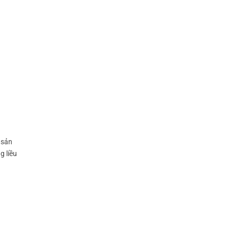
, sản
g liều