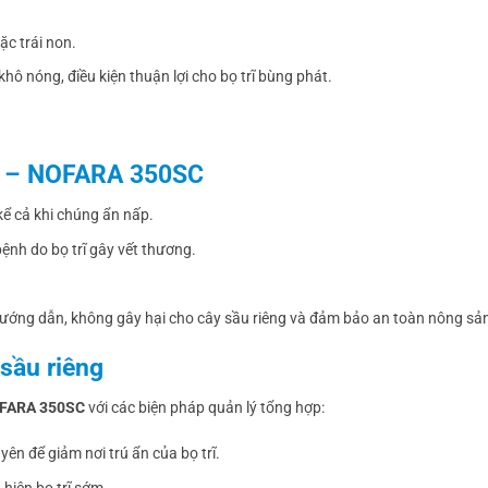
ặc trái non.
khô nóng, điều kiện thuận lợi cho bọ trĩ bùng phát.
A – NOFARA 350SC
 kể cả khi chúng ẩn nấp.
ệnh do bọ trĩ gây vết thương.
hướng dẫn, không gây hại cho cây sầu riêng và đảm bảo an toàn nông sả
 sầu riêng
OFARA 350SC
với các biện pháp quản lý tổng hợp:
yên để giảm nơi trú ẩn của bọ trĩ.