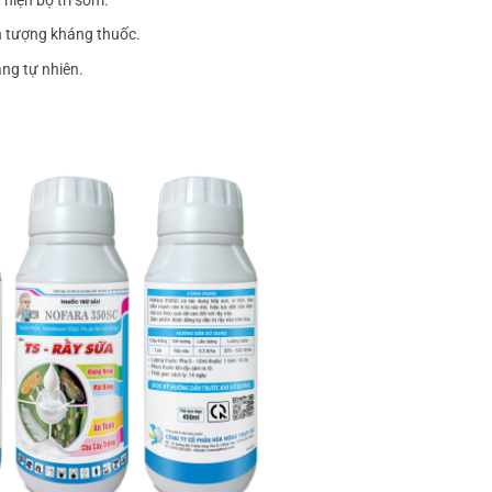
 hiện bọ trĩ sớm.
n tượng kháng thuốc.
áng tự nhiên.