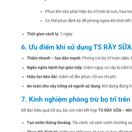
Phun khi vừa phát hiện bọ trĩ trên lá non, hoa ho
Có thể phun định kỳ để phòng ngừa khi thời tiết 
Thời gian cách ly
: 7 ngày.
6. Ưu điểm khi sử dụng TS RẦY SỮ
Thấm nhanh – lưu dẫn mạnh
: Phòng trừ bọ trĩ toàn diện,
Ngăn ngừa bệnh hại gián tiếp
: Giảm nguy cơ cây bị nấm b
Hiệu lực kéo dài
: Giảm số lần phun, tối ưu chi phí.
An toàn cho cây trồng và người sử dụng
: Khi dùng đúng 
7. Kinh nghiệm phòng trừ bọ trĩ trên
Để đạt hiệu quả tối ưu, bà con nên kết hợp
TS RẦY SỮA – N
Tạo vườn thông thoáng
: Tỉa cành, vệ sinh vườn thường xu