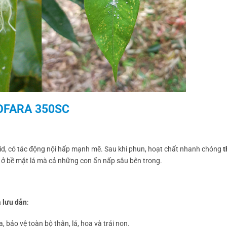
NOFARA 350SC
d, có tác động nội hấp mạnh mẽ. Sau khi phun, hoạt chất nhanh chóng
t
chỉ ở bề mặt lá mà cả những con ẩn nấp sâu bên trong.
à lưu dẫn
:
 bảo vệ toàn bộ thân, lá, hoa và trái non.