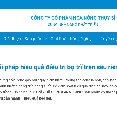
CÔNG TY CỔ PHẦN HÓA NÔNG THỤY SĨ
CÙNG NHÀ NÔNG PHÁT TRIỂN
Giới thiệu
Sản phẩm
Giải Pháp Nông Nghiệp
Tuyển d
háp hiệu quả điều trị bọ trĩ trên sầu riê
hững đối tượng gây hại nguy hiểm nhất. Chúng tấn công lá non, chồi non
và ảnh hưởng nặng đến năng suất. Để kiểm soát hiệu quả dịch hại này, bà 
 trồng. Đó chính là
TS RẦY SỮA – NOFARA 350SC
, sản phẩm có thành
ưu dẫn mạnh – hiệu quả kéo dài
.