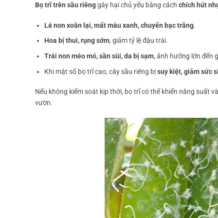
Bọ trĩ trên sầu riêng
gây hại chủ yếu bằng cách
chích hút nh
Lá non xoăn lại, mất màu xanh, chuyển bạc trắng
.
Hoa bị thui, rụng sớm
, giảm tỷ lệ đậu trái.
Trái non méo mó, sần sùi, da bị sạm
, ảnh hưởng lớn đến 
Khi mật số bọ trĩ cao, cây sầu riêng bị
suy kiệt, giảm sức 
Nếu không kiểm soát kịp thời, bọ trĩ có thể khiến năng suất và
vườn.