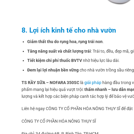
8. Lợi ích kinh tế cho nhà vườn
Giảm thất thu do rụng hoa, rụng trái non
.
Tăng năng suất và chất lượng trái
: Trái to, đều, đẹp mã, 
Tiết kiệm chi phí thuốc BVTV
nhờ hiệu lực lâu dài.
Đem lại lợi nhuận bền vững
cho nhà vườn trồng sầu riêng
TS RẦY SỮA – NOFARA 350SC
là
giải pháp
hàng đầu trong v
phẩm mang lại hiệu quả vượt trội:
thấm nhanh – lưu dẫn mạn
lượng và kết hợp các biện pháp canh tác hợp lý để bảo vệ vư
Liên hệ ngay CÔNG TY CỔ PHẦN HÓA NÔNG THỤY SĨ để đặt h
CÔNG TY CỔ PHẦN HÓA NÔNG THỤY SĨ
Địa chỉ: 34 đường 6B, P. Bình Tân, TP.HCM