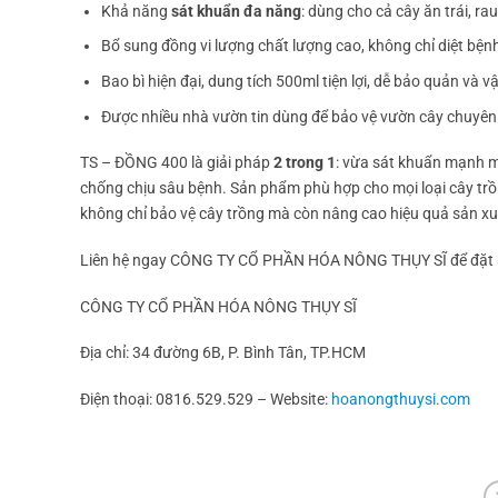
Khả năng
sát khuẩn đa năng
: dùng cho cả cây ăn trái, r
Bổ sung đồng vi lượng chất lượng cao, không chỉ diệt bệ
Bao bì hiện đại, dung tích 500ml tiện lợi, dễ bảo quản và 
Được nhiều nhà vườn tin dùng để bảo vệ vườn cây chuyên
TS – ĐỒNG 400 là giải pháp
2 trong 1
: vừa sát khuẩn mạnh m
chống chịu sâu bệnh. Sản phẩm phù hợp cho mọi loại cây trồ
không chỉ bảo vệ cây trồng mà còn nâng cao hiệu quả sản xu
Liên hệ ngay CÔNG TY CỔ PHẦN HÓA NÔNG THỤY SĨ để đặt h
CÔNG TY CỔ PHẦN HÓA NÔNG THỤY SĨ
Địa chỉ: 34 đường 6B, P. Bình Tân, TP.HCM
Điện thoại: 0816.529.529 – Website:
hoanongthuysi.com