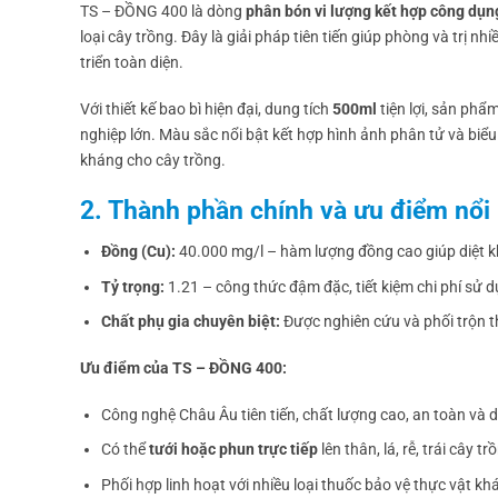
TS – ĐỒNG 400 là dòng
phân bón vi lượng kết hợp công dụ
loại cây trồng. Đây là giải pháp tiên tiến giúp phòng và trị n
triển toàn diện.
Với thiết kế bao bì hiện đại, dung tích
500ml
tiện lợi, sản ph
nghiệp lớn. Màu sắc nổi bật kết hợp hình ảnh phân tử và biểu
kháng cho cây trồng.
2. Thành phần chính và ưu điểm nổi 
Đồng (Cu):
40.000 mg/l – hàm lượng đồng cao giúp diệt kh
Tỷ trọng:
1.21 – công thức đậm đặc, tiết kiệm chi phí sử d
Chất phụ gia chuyên biệt:
Được nghiên cứu và phối trộn t
Ưu điểm của TS – ĐỒNG 400:
Công nghệ Châu Âu tiên tiến, chất lượng cao, an toàn và 
Có thể
tưới hoặc phun trực tiếp
lên thân, lá, rễ, trái cây 
Phối hợp linh hoạt với nhiều loại thuốc bảo vệ thực vật 