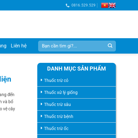
0816.529.529
Tìm
ụng
Liên hệ
kiếm:
DANH MỤC SẢN PHẨM
diện
Thuốc trừ cỏ
Thuốc xử lý giống
mang đến
h và bổ
Thuốc trừ sâu
o vệ cây
Thuốc trừ bệnh
Thuốc trừ ốc