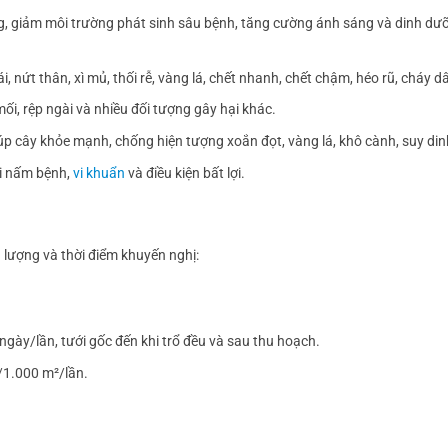
, giảm môi trường phát sinh sâu bệnh, tăng cường ánh sáng và dinh dư
i, nứt thân, xì mủ, thối rễ, vàng lá, chết nhanh, chết chậm, héo rũ, cháy d
ối, rệp ngài và nhiều đối tượng gây hại khác.
 cây khỏe mạnh, chống hiện tượng xoắn đọt, vàng lá, khô cành, suy di
ới nấm bệnh,
vi khuẩn
và điều kiện bất lợi.
 lượng và thời điểm khuyến nghị:
gày/lần, tưới gốc đến khi trổ đều và sau thu hoạch.
/1.000 m²/lần.