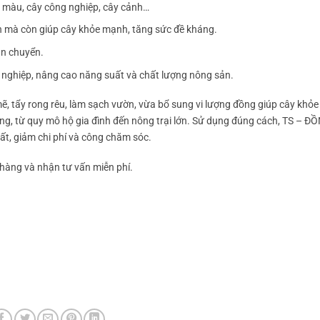
au màu, cây công nghiệp, cây cảnh…
nh mà còn giúp cây khỏe mạnh, tăng sức đề kháng.
vận chuyển.
 nghiệp, nâng cao năng suất và chất lượng nông sản.
ẽ, tẩy rong rêu, làm sạch vườn, vừa bổ sung vi lượng đồng giúp cây khỏ
ng, từ quy mô hộ gia đình đến nông trại lớn. Sử dụng đúng cách, TS – Đ
ất, giảm chi phí và công chăm sóc.
àng và nhận tư vấn miễn phí.