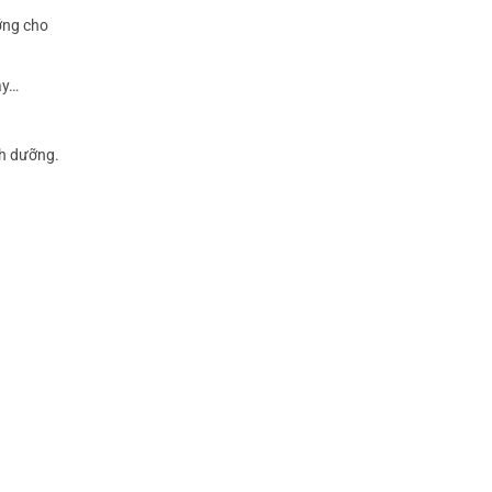
ỡng cho
ây…
nh dưỡng.