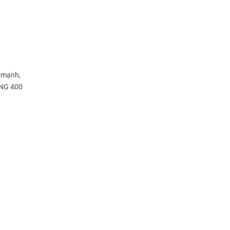
e mạnh,
ỒNG 400