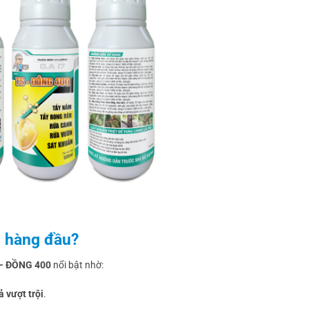
n hàng đầu?
– ĐỒNG 400
nổi bật nhờ:
ả vượt trội
.