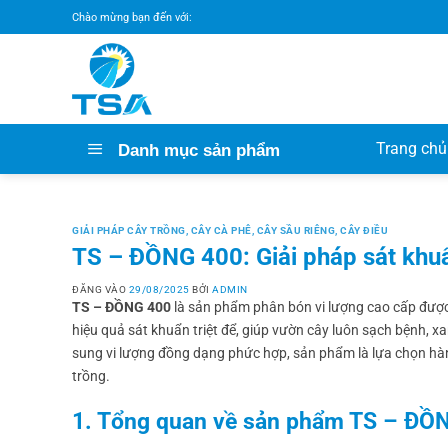
Bỏ
Chào mừng bạn đến với:
qua
nội
dung
Trang chủ
Danh mục sản phẩm
GIẢI PHÁP CÂY TRỒNG
,
CÂY CÀ PHÊ
,
CÂY SẦU RIÊNG
,
CÂY ĐIỀU
TS – ĐỒNG 400: Giải pháp sát khuẩn
ĐĂNG VÀO
29/08/2025
BỞI
ADMIN
TS – ĐỒNG 400
là sản phẩm phân bón vi lượng cao cấp được
hiệu quả sát khuẩn triệt để, giúp vườn cây luôn sạch bệnh, x
sung vi lượng đồng dạng phức hợp, sản phẩm là lựa chọn hàn
trồng.
1. Tổng quan về sản phẩm TS – ĐỒ