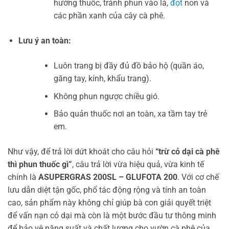
hướng thuốc, tránh phun vào lá,
đọt
non và
các phần xanh của cây cà phê.
Lưu ý an toàn:
Luôn trang bị đầy đủ đồ bảo hộ (quần áo,
găng tay, kính, khẩu trang).
Không phun ngược chiều gió.
Bảo quản thuốc nơi an toàn, xa tầm tay trẻ
em.
Như vậy, để trả lời dứt khoát cho câu hỏi
“trừ cỏ dại cà phê
thì phun thuốc gì”
, câu trả lời vừa hiệu quả, vừa kinh tế
chính là
ASUPERGRAS 200SL – GLUFOTA 200
. Với cơ chế
lưu dẫn diệt tận gốc, phổ tác động rộng và tính an toàn
cao, sản phẩm này không chỉ giúp bà con giải quyết triệt
để vấn nạn cỏ dại mà còn là một bước đầu tư thông minh
để bảo vệ năng suất và chất lượng cho vườn cà phê của