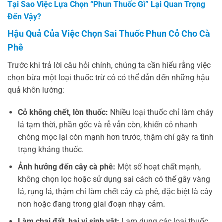
Tại Sao Việc Lựa Chọn “Phun Thuốc Gì” Lại Quan Trọng
Đến Vậy?
Hậu Quả Của Việc Chọn Sai Thuốc Phun Cỏ Cho Cà
Phê
Trước khi trả lời câu hỏi chính, chúng ta cần hiểu rằng việc
chọn bừa một loại thuốc trừ cỏ có thể dẫn đến những hậu
quả khôn lường:
Cỏ không chết, lờn thuốc:
Nhiều loại thuốc chỉ làm cháy
lá tạm thời, phần gốc và rễ vẫn còn, khiến cỏ nhanh
chóng mọc lại còn mạnh hơn trước, thậm chí gây ra tình
trạng kháng thuốc.
Ảnh hưởng đến cây cà phê:
Một số hoạt chất mạnh,
không chọn lọc hoặc sử dụng sai cách có thể gây vàng
lá, rụng lá, thậm chí làm chết cây cà phê, đặc biệt là cây
non hoặc đang trong giai đoạn nhạy cảm.
Làm chai đất, hại vi sinh vật:
Lạm dụng các loại thuốc