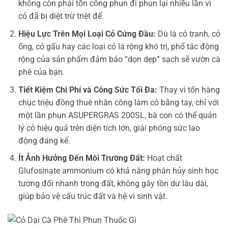
không còn phải tốn công phun đi phun lại nhiều lần vì
cỏ đã bị diệt trừ triệt để.
Hiệu Lực Trên Mọi Loại Cỏ Cứng Đầu:
Dù là cỏ tranh, cỏ
ống, cỏ gấu hay các loại cỏ lá rộng khó trị, phổ tác động
rộng của sản phẩm đảm bảo “dọn dẹp” sạch sẽ vườn cà
phê của bạn.
Tiết Kiệm Chi Phí và Công Sức Tối Đa:
Thay vì tốn hàng
chục triệu đồng thuê nhân công làm cỏ bằng tay, chỉ với
một lần phun ASUPERGRAS 200SL, bà con có thể quản
lý cỏ hiệu quả trên diện tích lớn, giải phóng sức lao
động đáng kể.
Ít Ảnh Hưởng Đến Môi Trường Đất:
Hoạt chất
Glufosinate ammonium có khả năng phân hủy sinh học
tương đối nhanh trong đất, không gây tồn dư lâu dài,
giúp bảo vệ cấu trúc đất và hệ vi sinh vật.