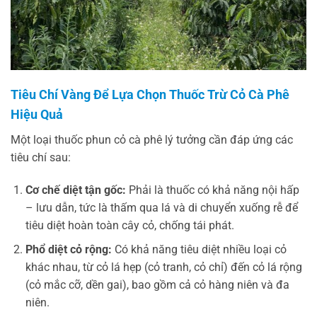
Tiêu Chí Vàng Để Lựa Chọn Thuốc Trừ Cỏ Cà Phê
Hiệu Quả
Một loại thuốc phun cỏ cà phê lý tưởng cần đáp ứng các
tiêu chí sau:
Cơ chế diệt tận gốc:
Phải là thuốc có khả năng nội hấp
– lưu dẫn, tức là thấm qua lá và di chuyển xuống rễ để
tiêu diệt hoàn toàn cây cỏ, chống tái phát.
Phổ diệt cỏ rộng:
Có khả năng tiêu diệt nhiều loại cỏ
khác nhau, từ cỏ lá hẹp (cỏ tranh, cỏ chỉ) đến cỏ lá rộng
(cỏ mắc cỡ, dền gai), bao gồm cả cỏ hàng niên và đa
niên.