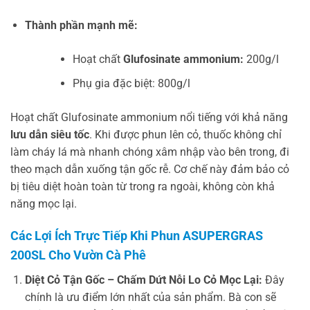
Thành phần mạnh mẽ:
Hoạt chất
Glufosinate ammonium:
200g/l
Phụ gia đặc biệt: 800g/l
Hoạt chất Glufosinate ammonium nổi tiếng với khả năng
lưu dẫn siêu tốc
. Khi được phun lên cỏ, thuốc không chỉ
làm cháy lá mà nhanh chóng xâm nhập vào bên trong, đi
theo mạch dẫn xuống tận gốc rễ. Cơ chế này đảm bảo cỏ
bị tiêu diệt hoàn toàn từ trong ra ngoài, không còn khả
năng mọc lại.
Các Lợi Ích Trực Tiếp Khi Phun ASUPERGRAS
200SL Cho Vườn Cà Phê
Diệt Cỏ Tận Gốc – Chấm Dứt Nỗi Lo Cỏ Mọc Lại:
Đây
chính là ưu điểm lớn nhất của sản phẩm. Bà con sẽ