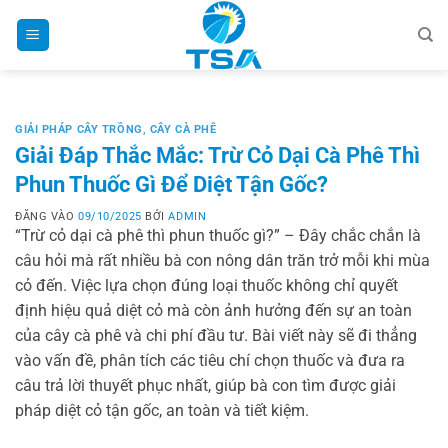
Bỏ
qua
nội
dung
GIẢI PHÁP CÂY TRỒNG
,
CÂY CÀ PHÊ
Giải Đáp Thắc Mắc: Trừ Cỏ Dại Cà Phê Thì
Phun Thuốc Gì Để Diệt Tận Gốc?
ĐĂNG VÀO
09/10/2025
BỞI
ADMIN
“Trừ cỏ dại cà phê thì phun thuốc gì?” – Đây chắc chắn là
câu hỏi mà rất nhiều bà con nông dân trăn trở mỗi khi mùa
cỏ đến. Việc lựa chọn đúng loại thuốc không chỉ quyết
định hiệu quả diệt cỏ mà còn ảnh hưởng đến sự an toàn
của cây cà phê và chi phí đầu tư. Bài viết này sẽ đi thẳng
vào vấn đề, phân tích các tiêu chí chọn thuốc và đưa ra
câu trả lời thuyết phục nhất, giúp bà con tìm được giải
pháp diệt cỏ tận gốc, an toàn và tiết kiệm.