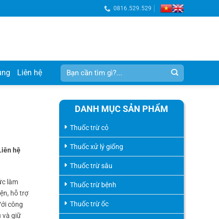
0816.529.529
Tìm
ụng
Liên hệ
kiếm:
DANH MỤC SẢN PHẨM
Thuốc trừ cỏ
Thuốc xử lý giống
Liên hệ
Thuốc trừ sâu
ức làm
Thuốc trừ bệnh
ện, hỗ trợ
Thuốc trừ ốc
Với công
 và giữ