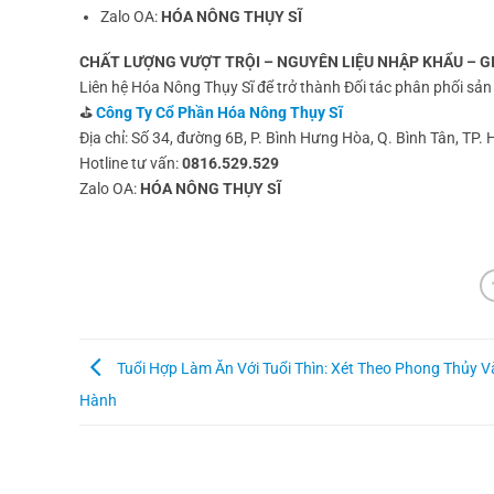
Zalo OA:
HÓA NÔNG THỤY SĨ
CHẤT LƯỢNG VƯỢT TRỘI – NGUYÊN LIỆU NHẬP KHẨU – G
Liên hệ Hóa Nông Thụy Sĩ để trở thành Đối tác phân phối sả
⛳
Công Ty Cổ Phần Hóa Nông Thụy Sĩ
Địa chỉ: Số 34, đường 6B, P. Bình Hưng Hòa, Q. Bình Tân, TP.
Hotline tư vấn:
0816.529.529
Zalo OA:
HÓA NÔNG THỤY SĨ
Tuổi Hợp Làm Ăn Với Tuổi Thìn: Xét Theo Phong Thủy 
Hành