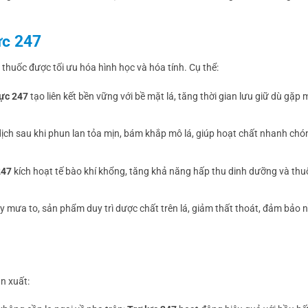
ực 247
t thuốc được tối ưu hóa hình học và hóa tính. Cụ thể:
lực 247
tạo liên kết bền vững với bề mặt lá, tăng thời gian lưu giữ dù gặp
dịch sau khi phun lan tỏa mịn, bám khắp mô lá, giúp hoạt chất nhanh ch
247
kích hoạt tế bào khí khổng, tăng khả năng hấp thu dinh dưỡng và thuố
ay mưa to, sản phẩm duy trì dược chất trên lá, giảm thất thoát, đảm bảo 
ản xuất: