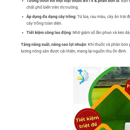
Tương thích với mọi loại thuốc BVTV & phân bón lá
: Bạn 
chất phổ biến trên thị trường.
Áp dụng đa dạng cây trồng
: Từ lúa, rau màu, cây ăn trái 
cây trồng toàn diện.
Tiết kiệm công lao động
: Nhờ giảm số lần phun và kéo dài
Tăng năng suất, nâng cao lợi nhuận
: Khi thuốc và phân bón 
lượng nông sản được cải thiện, mang lại nguồn thu ổn định.