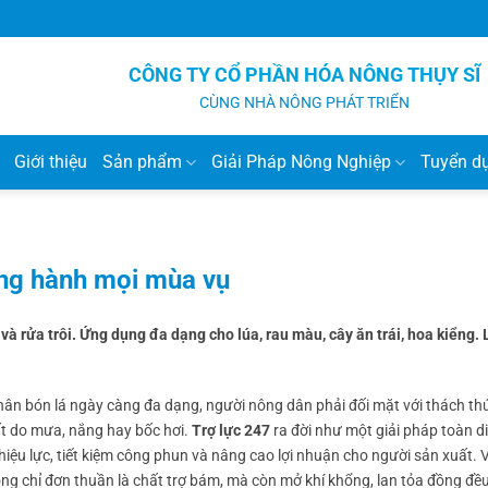
CÔNG TY CỔ PHẦN HÓA NÔNG THỤY SĨ
CÙNG NHÀ NÔNG PHÁT TRIỂN
Giới thiệu
Sản phẩm
Giải Pháp Nông Nghiệp
Tuyển d
ồng hành mọi mùa vụ
à rửa trôi. Ứng dụng đa dạng cho lúa, rau màu, cây ăn trái, hoa kiểng. 
phân bón lá ngày càng đa dạng, người nông dân phải đối mặt với thách th
ất do mưa, nắng hay bốc hơi.
Trợ lực 247
ra đời như một giải pháp toàn di
 hiệu lực, tiết kiệm công phun và nâng cao lợi nhuận cho người sản xuất. 
ng chỉ đơn thuần là chất trợ bám, mà còn mở khí khổng, lan tỏa đồng đều