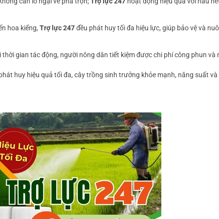
không cần lo ngại về pha trộn;
Trợ lực 247
hoạt động hiệu quả với hầu hế
đến hoa kiểng,
Trợ lực 247
đều phát huy tối đa hiệu lực, giúp bảo vệ và nu
 thời gian tác động, người nông dân tiết kiệm được chi phí công phun và n
phát huy hiệu quả tối đa, cây trồng sinh trưởng khỏe mạnh, năng suất và