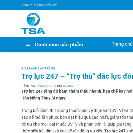
Bỏ
Chào mừng bạn đến với:
qua
nội
dung
Trang chủ
Danh mục sản phẩm
GIẢI PHÁP CÂY TRỒNG
Trợ lực 247 – “Trợ thủ” đắc lực đ
ĐĂNG VÀO
23/06/2025
BỞI
ADMIN
Trợ lực 247 tăng độ bám, thẩm thấu nhanh, hạn chế bay hơi v
Hóa Nông Thụy Sĩ ngay!
Trong bối cảnh thị trường thuốc bảo vệ thực vật (BVTV) và 
sao để mỗi lần phun, bón đạt hiệu quả cao nhất, giảm tổn th
tối ưu cho mọi loại thuốc BVTV và phân bón lá, giúp gia tăng
thức siêu kết dính và cơ chế tác động ưu việt,
Trợ lực 247
khô