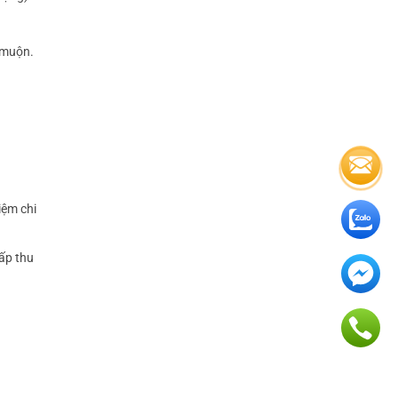
 muộn.
iệm chi
hấp thu