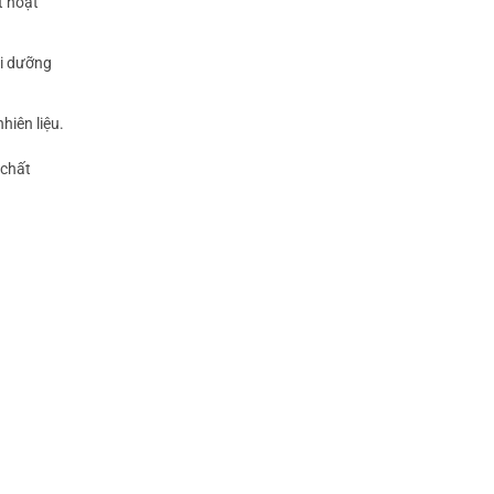
t hoạt
ôi dưỡng
hiên liệu.
 chất