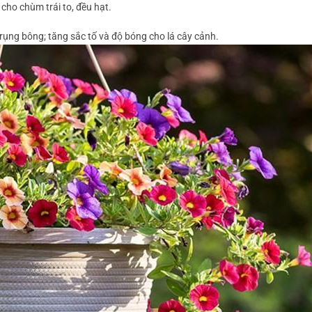
 cho chùm trái to, đều hạt.
rụng bông; tăng sắc tố và độ bóng cho lá cây cảnh.