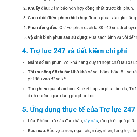
Khuấy đều
: Đảm bảo hỗn hợp đồng nhất trước khi phun.
Chọn thời điểm phun thích hợp
: Tránh phun vào giờ nắng
Phun đồng đều
: Giữ vòi phun cách lá 30–40 cm, di chuyển
Vệ sinh bình phun sau sử dụng
: Rửa sạch bình và vòi để 
4. Trợ lực 247 và tiết kiệm chi phí
Giảm số lần phun
: Với khả năng duy trì hoạt chất lâu dài
Tối ưu nồng độ thuốc
: Nhờ khả năng thẩm thấu tốt, người
phí đầu vào đáng kể.
Tăng hiệu quả phân bón
: Khi kết hợp với phân bón lá,
Trợ 
dinh dưỡng, giảm lãng phí phân bón.
5. Ứng dụng thực tế của Trợ lực 247
Lúa
: Phòng trừ sâu đục thân,
rầy nâu
; tăng hiệu quả phân
Rau màu
: Bảo vệ lá non, ngăn chặn rầy, nhện; tăng hiệu lự