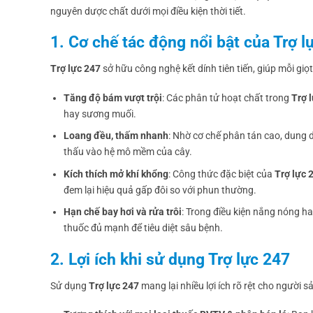
nguyên dược chất dưới mọi điều kiện thời tiết.
1. Cơ chế tác động nổi bật của Trợ l
Trợ lực 247
sở hữu công nghệ kết dính tiên tiến, giúp mỗi giọ
Tăng độ bám vượt trội
: Các phân tử hoạt chất trong
Trợ 
hay sương muối.
Loang đều, thấm nhanh
: Nhờ cơ chế phân tán cao, dung 
thấu vào hệ mô mềm của cây.
Kích thích mở khí khổng
: Công thức đặc biệt của
Trợ lực 
đem lại hiệu quả gấp đôi so với phun thường.
Hạn chế bay hơi và rửa trôi
: Trong điều kiện nắng nóng h
thuốc đủ mạnh để tiêu diệt sâu bệnh.
2. Lợi ích khi sử dụng Trợ lực 247
Sử dụng
Trợ lực 247
mang lại nhiều lợi ích rõ rệt cho người s