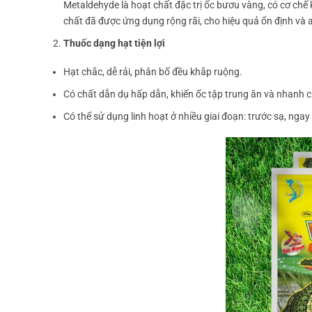
Metaldehyde là hoạt chất đặc trị ốc bươu vàng, có cơ chế 
chất đã được ứng dụng rộng rãi, cho hiệu quả ổn định và a
Thuốc dạng hạt tiện lợi
Hạt chắc, dễ rải, phân bố đều khắp ruộng.
Có chất dẫn dụ hấp dẫn, khiến ốc tập trung ăn và nhanh ch
Có thể sử dụng linh hoạt ở nhiều giai đoạn: trước sạ, ngay