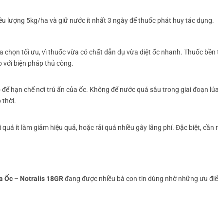
iều lượng 5kg/ha và giữ nước ít nhất 3 ngày để thuốc phát huy tác dụng.
a chọn tối ưu, vì thuốc vừa có chất dẫn dụ vừa diệt ốc nhanh. Thuốc bền
o với biện pháp thủ công.
để hạn chế nơi trú ẩn của ốc. Không để nước quá sâu trong giai đoạn lú
 thời.
 quá ít làm giảm hiệu quả, hoặc rải quá nhiều gây lãng phí. Đặc biệt, cần r
a Ốc – Notralis 18GR
đang được nhiều bà con tin dùng nhờ những ưu điể