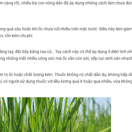
sớm càng tốt, nhiều bà con nông dân đã áp dụng những cách làm chưa đú
ộng quá sâu hoặc khi ốc chưa nổi nhiều trên mặt nước. Điều này làm giảm
n, tốn kém chi phí.
ng tay, đặt bẫy bằng rau củ… Tuy cách này có thể áp dụng ở diện tích n
ông những mất nhiều công sức mà ốc vẫn còn sót, tiếp tục sinh sản nhan
n trị ốc hoặc chất lượng kém. Thuốc không có chất dẫn dụ, không hấp d
chí, có người sử dụng thuốc với liều lượng quá ít hoặc quá nhiều, vừa khôn