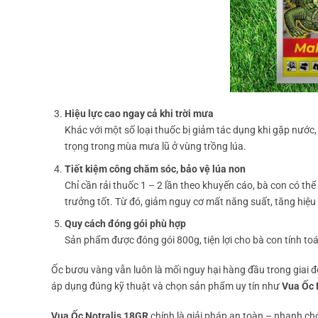
Hiệu lực cao ngay cả khi trời mưa
Khác với một số loại thuốc bị giảm tác dụng khi gặp nước
trọng trong mùa mưa lũ ở vùng trồng lúa.
Tiết kiệm công chăm sóc, bảo vệ lúa non
Chỉ cần rải thuốc 1 – 2 lần theo khuyến cáo, bà con có th
trưởng tốt. Từ đó, giảm nguy cơ mất năng suất, tăng hiệu
Quy cách đóng gói phù hợp
Sản phẩm được đóng gói 800g, tiện lợi cho bà con tính toá
Ốc bươu vàng vẫn luôn là mối nguy hại hàng đầu trong giai đo
áp dụng đúng kỹ thuật và chọn sản phẩm uy tín như
Vua Ốc 
Vua Ốc Notralis 18GR
chính là giải pháp an toàn – nhanh chó