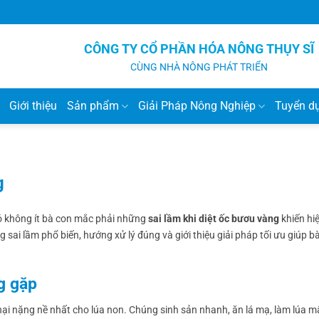
CÔNG TY CỔ PHẦN HÓA NÔNG THỤY SĨ
CÙNG NHÀ NÔNG PHÁT TRIỂN
Giới thiệu
Sản phẩm
Giải Pháp Nông Nghiệp
Tuyển d
g
có không ít bà con mắc phải những
sai lầm khi diệt ốc bươu vàng
khiến hi
g sai lầm phổ biến, hướng xử lý đúng và giới thiệu giải pháp tối ưu giúp b
g gặp
 hại nặng nề nhất cho lúa non. Chúng sinh sản nhanh, ăn lá mạ, làm lúa 