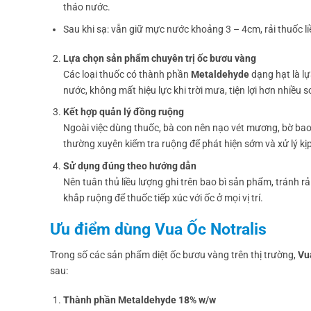
tháo nước.
Sau khi sạ: vẫn giữ mực nước khoảng 3 – 4cm, rải thuốc l
Lựa chọn sản phẩm chuyên trị ốc bươu vàng
Các loại thuốc có thành phần
Metaldehyde
dạng hạt là lự
nước, không mất hiệu lực khi trời mưa, tiện lợi hơn nhiều s
Kết hợp quản lý đồng ruộng
Ngoài việc dùng thuốc, bà con nên nạo vét mương, bờ bao 
thường xuyên kiểm tra ruộng để phát hiện sớm và xử lý kịp
Sử dụng đúng theo hướng dẫn
Nên tuân thủ liều lượng ghi trên bao bì sản phẩm, tránh rải
khắp ruộng để thuốc tiếp xúc với ốc ở mọi vị trí.
Ưu điểm dùng Vua Ốc Notralis
Trong số các sản phẩm diệt ốc bươu vàng trên thị trường,
Vu
sau:
Thành phần Metaldehyde 18% w/w