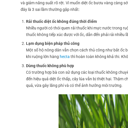
và giảm năng suất rõ rệt. Vì muốn diệt ốc bươu vàng càng 
đây là 3 sai lầm thường gặp nhất:
Rải thuốc diệt ốc không đúng thời điểm
Nhiều người có thói quen rải thuốc khi mực nước trong ru
thuốc không tiếp xúc được với ốc, dẫn đến phải rải nhiều lầ
Lạm dụng biện pháp thủ công
Một số hộ nông dân vẫn chọn cách thủ công như bắt ốc bằ
khi ruộng lớn hàng
hecta
thì hoàn toàn không khả thi. Kh
Dùng thuốc không phù hợp
Có trường hợp bà con sử dụng các loại thuốc không chuyê
đến hiệu quả diệt ốc thấp, cây lúa vẫn bị thiệt hại. Thậm 
quả, vừa gây lãng phí và có thể ảnh hưởng môi trường.