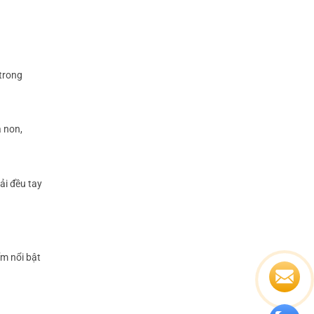
 trong
a non,
ải đều tay
m nổi bật