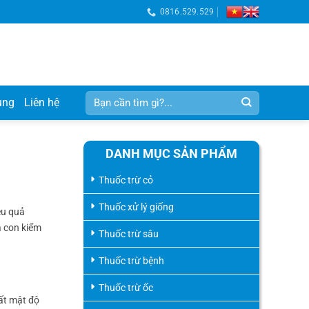
0816.529.529
Tìm
ụng
Liên hệ
kiếm:
DANH MỤC SẢN PHẨM
Thuốc trừ cỏ
Thuốc xử lý giống
ệu quả
à con kiểm
Thuốc trừ sâu
Thuốc trừ bệnh
Thuốc trừ ốc
mất mật độ