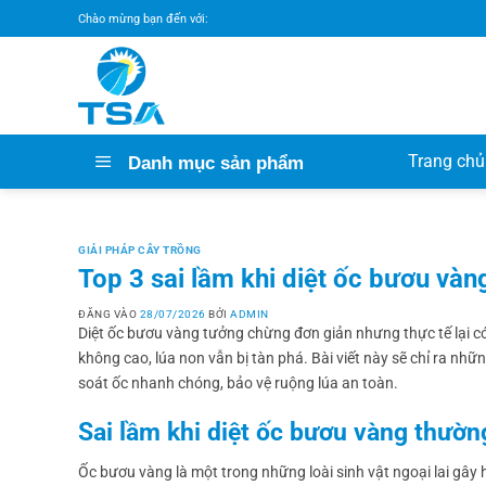
Bỏ
Chào mừng bạn đến với:
qua
nội
dung
Trang chủ
Danh mục sản phẩm
GIẢI PHÁP CÂY TRỒNG
Top 3 sai lầm khi diệt ốc bươu vàn
ĐĂNG VÀO
28/07/2026
BỞI
ADMIN
Diệt ốc bươu vàng tưởng chừng đơn giản nhưng thực tế lại 
không cao, lúa non vẫn bị tàn phá. Bài viết này sẽ chỉ ra nhữn
soát ốc nhanh chóng, bảo vệ ruộng lúa an toàn.
Sai lầm khi diệt ốc bươu vàng
thườn
Ốc bươu vàng là một trong những loài sinh vật ngoại lai gây