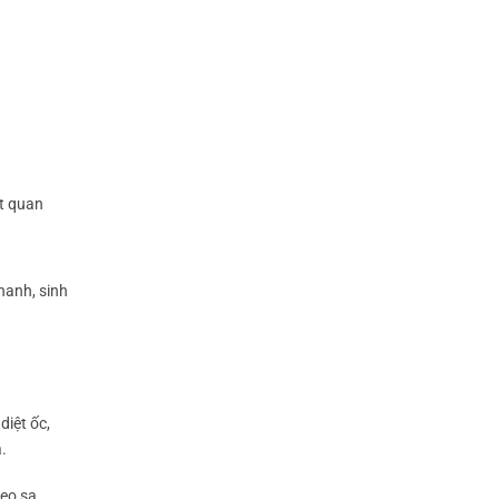
ệt quan
hanh, sinh
diệt ốc,
ả.
eo sạ.