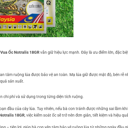
,
Vua Ốc Notralis 18GR
vẫn giữ hiệu lực mạnh. Đây là ưu điểm lớn, đặc bi
ể an tâm ruộng lúa được bảo vệ an toàn. Mạ lúa giữ được mật độ, bén rễ n
 quả sản xuất.
n chi phí và sử dụng trong từng diện tích ruộng.
ạn đầu của cây lúa. Tuy nhiên, nếu bà con tránh được những sai lầm khi 
Notralis 18GR
, việc kiểm soát ốc sẽ trở nên đơn giản, tiết kiệm và hiệu qu
ng – tiện lợi, giúp bà con yên tâm bảo vệ ruộng lúa từ những ngày đầu gi