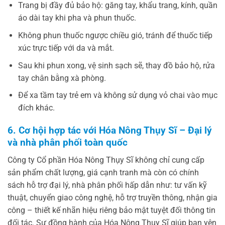
Trang bị đầy đủ bảo hộ: găng tay, khẩu trang, kính, quần
áo dài tay khi pha và phun thuốc.
Không phun thuốc ngược chiều gió, tránh để thuốc tiếp
xúc trực tiếp với da và mắt.
Sau khi phun xong, vệ sinh sạch sẽ, thay đồ bảo hộ, rửa
tay chân bằng xà phòng.
Để xa tầm tay trẻ em và không sử dụng vỏ chai vào mục
đích khác.
6. Cơ hội hợp tác với Hóa Nông Thụy Sĩ – Đại lý
và nhà phân phối toàn quốc
Công ty Cổ phần Hóa Nông Thụy Sĩ không chỉ cung cấp
sản phẩm chất lượng, giá cạnh tranh mà còn có chính
sách hỗ trợ đại lý, nhà phân phối hấp dẫn như: tư vấn kỹ
thuật, chuyển giao công nghệ, hỗ trợ truyền thông, nhận gia
công – thiết kế nhãn hiệu riêng bảo mật tuyệt đối thông tin
đối tác. Sự đồng hành của Hóa Nông Thụy Sĩ giúp bạn yên