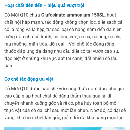
Hoạt chất tiên tiến – hiệu quả vượt trội
Cỏ Mới Q10 chứa
Glufosinate ammonium 150SL
, hoạt
chất nội hấp mạnh, tác động không chọn lọc, diệt sạch cả
cỏ lá rộng và lá hẹp, từ các loại cỏ hàng năm đến đa niên
cứng đầu như cỏ tranh, cỏ lồng vực, cỏ cú, cỏ ống, cỏ chỉ,
rau muống, mần trầu, dền gai… Với phổ tác động rộng,
thuốc đáp ứng đa dạng nhu cầu diệt cỏ tại vườn cao su,
đặc biệt ở những khu vực đất tái canh, đất nhiều cỏ lâu
năm.
Cơ chế tác động ưu việt
Cỏ Mới Q10 được bào chế với công thức đậm đặc, phụ gia
cao cấp giúp hoạt chất dễ dàng thẩm thấu qua lá, di
chuyển nhanh xuống gốc và rễ cỏ, phá hủy toàn bộ mô
thực vật của cỏ dại chỉ sau một lần phun. Nhờ đó, cỏ dại sẽ
vàng, khô héo, chết tận gốc, giảm tối đa khả năng mọc lại.