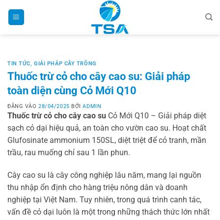
Bỏ
qua
nội
dung
TIN TỨC
,
GIẢI PHÁP CÂY TRỒNG
Thuốc trừ cỏ cho cây cao su: Giải pháp
toàn diện cùng Cỏ Mới Q10
ĐĂNG VÀO
28/04/2025
BỞI
ADMIN
Thuốc trừ cỏ cho cây cao su
Cỏ Mới Q10 – Giải pháp diệt
sạch cỏ dại hiệu quả, an toàn cho vườn cao su. Hoạt chất
Glufosinate ammonium 150SL, diệt triệt để cỏ tranh, mần
trầu, rau muống chỉ sau 1 lần phun.
Cây cao su là cây công nghiệp lâu năm, mang lại nguồn
thu nhập ổn định cho hàng triệu nông dân và doanh
nghiệp tại Việt Nam. Tuy nhiên, trong quá trình canh tác,
vấn đề cỏ dại luôn là một trong những thách thức lớn nhất