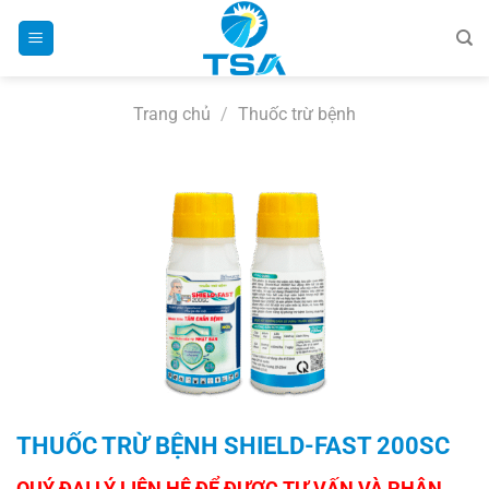
Bỏ
qua
nội
dung
Trang chủ
/
Thuốc trừ bệnh
THUỐC TRỪ BỆNH SHIELD-FAST 200SC