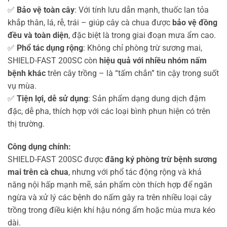
✅
Bảo vệ toàn cây
: Với tính lưu dẫn mạnh, thuốc lan tỏa
khắp thân, lá, rễ, trái – giúp cây cà chua được
bảo vệ đồng
đều và toàn diện
, đặc biệt là trong giai đoạn mưa ẩm cao.
✅
Phổ tác dụng rộng
: Không chỉ phòng trừ sương mai,
SHIELD-FAST 200SC còn
hiệu quả với nhiều nhóm nấm
bệnh khác
trên cây trồng – là “tấm chắn” tin cậy trong suốt
vụ mùa.
✅
Tiện lợi, dễ sử dụng
: Sản phẩm dạng dung dịch đậm
đặc, dễ pha, thích hợp với các loại bình phun hiện có trên
thị trường.
Công dụng chính:
SHIELD-FAST 200SC được
đăng ký phòng trừ bệnh sương
mai trên cà chua
, nhưng với phổ tác động rộng và khả
năng nội hấp mạnh mẽ, sản phẩm còn thích hợp để ngăn
ngừa và xử lý các bệnh do nấm gây ra trên nhiều loại cây
trồng trong điều kiện khí hậu nóng ẩm hoặc mùa mưa kéo
dài.