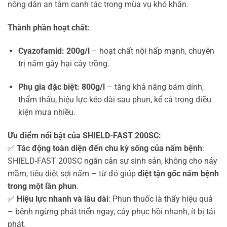
nông dân an tâm canh tác trong mùa vụ khó khăn.
Thành phần hoạt chất:
Cyazofamid: 200g/l
– hoạt chất nội hấp mạnh, chuyên
trị nấm gây hại cây trồng.
Phụ gia đặc biệt: 800g/l
– tăng khả năng bám dính,
thẩm thấu, hiệu lực kéo dài sau phun, kể cả trong điều
kiện mưa nhiều.
Ưu điểm nổi bật của SHIELD-FAST 200SC:
✅
Tác động toàn diện đến chu kỳ sống của nấm bệnh
:
SHIELD-FAST 200SC ngăn cản sự sinh sản, không cho nảy
mầm, tiêu diệt sợi nấm – từ đó giúp
diệt tận gốc nấm bệnh
trong một lần phun
.
✅
Hiệu lực nhanh và lâu dài
: Phun thuốc là thấy hiệu quả
– bệnh ngừng phát triển ngay, cây phục hồi nhanh, ít bị tái
phát.