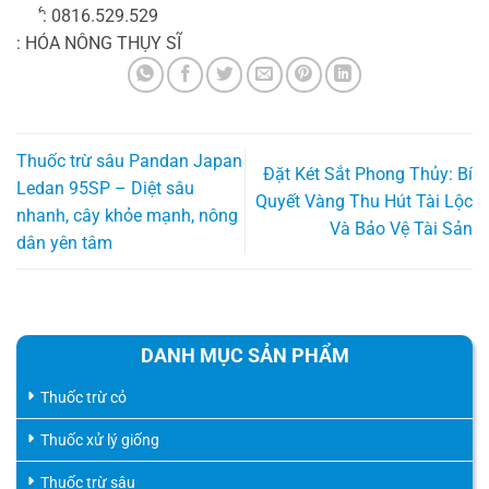
̛ ̂́: 0816.529.529
: HÓA NÔNG THỤY SĨ
Thuốc trừ sâu Pandan Japan
Đặt Két Sắt Phong Thủy: Bí
Ledan 95SP – Diệt sâu
Quyết Vàng Thu Hút Tài Lộc
nhanh, cây khỏe mạnh, nông
Và Bảo Vệ Tài Sản
dân yên tâm
DANH MỤC SẢN PHẨM
Thuốc trừ cỏ
Thuốc xử lý giống
Thuốc trừ sâu