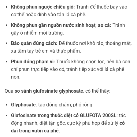
Không phun ngược chiều gió:
Tránh để thuốc bay vào
cơ thể hoặc dính vào tán lá cà phê.
Không phun gần nguồn nước sinh hoạt, ao cá:
Tránh
gây ô nhiễm môi trường.
Bảo quản đúng cách:
Để thuốc nơi khô ráo, thoáng mát,
xa tầm tay trẻ em và thực phẩm.
Phun đúng phạm vi:
Thuốc không chọn lọc, nên bà con
chỉ phun trực tiếp vào cỏ, tránh tiếp xúc với lá cà phê
non.
Qua
so sánh glufosinate glyphosate
, có thể thấy:
Glyphosate
: tác động chậm, phổ rộng.
Glufosinate trong thuốc diệt cỏ GLUFOTA 200SL
: tác
động nhanh, diệt tận gốc, cực kỳ phù hợp để xử lý
cỏ
dại trong vườn cà phê
.