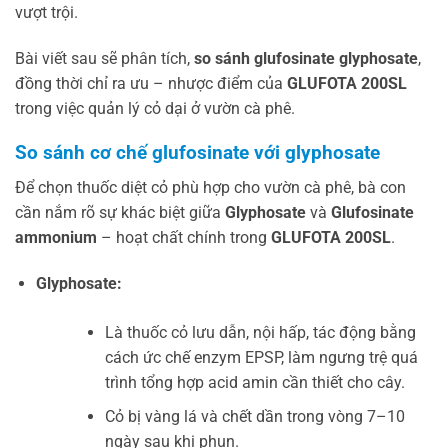
vượt trội.
Bài viết sau sẽ phân tích,
so sánh glufosinate glyphosate
,
đồng thời chỉ ra ưu – nhược điểm của
GLUFOTA 200SL
trong việc quản lý cỏ dại ở vườn cà phê.
So sánh cơ chế glufosinate với glyphosate
Để chọn thuốc diệt cỏ phù hợp cho vườn cà phê, bà con
cần nắm rõ sự khác biệt giữa
Glyphosate
và
Glufosinate
ammonium
– hoạt chất chính trong
GLUFOTA 200SL
.
Glyphosate:
Là thuốc cỏ lưu dẫn, nội hấp, tác động bằng
cách ức chế enzym EPSP, làm ngưng trệ quá
trình tổng hợp acid amin cần thiết cho cây.
Cỏ bị vàng lá và chết dần trong vòng 7–10
ngày sau khi phun.