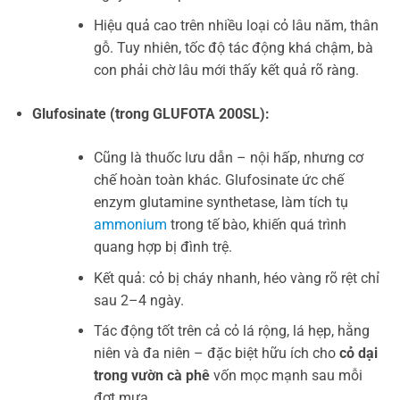
Hiệu quả cao trên nhiều loại cỏ lâu năm, thân
gỗ. Tuy nhiên, tốc độ tác động khá chậm, bà
con phải chờ lâu mới thấy kết quả rõ ràng.
Glufosinate (trong GLUFOTA 200SL):
Cũng là thuốc lưu dẫn – nội hấp, nhưng cơ
chế hoàn toàn khác. Glufosinate ức chế
enzym glutamine synthetase, làm tích tụ
ammonium
trong tế bào, khiến quá trình
quang hợp bị đình trệ.
Kết quả: cỏ bị cháy nhanh, héo vàng rõ rệt chỉ
sau 2–4 ngày.
Tác động tốt trên cả cỏ lá rộng, lá hẹp, hằng
niên và đa niên – đặc biệt hữu ích cho
cỏ dại
trong vườn cà phê
vốn mọc mạnh sau mỗi
đợt mưa.