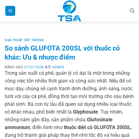
Bỏ
qua
nội
dung
GIẢI PHÁP CÂY TRỒNG
So sánh GLUFOTA 200SL với thuốc cỏ
khác: Ưu & nhược điểm
ĐĂNG VÀO
27/07/2026
BỞI
ADMIN
Trong sản xuất cà phê, quản lý cỏ dại là một trong những
công việc tốn nhiều thời gian và công sức nhất. Nếu để cỏ
mọc dày, chúng sẽ cạnh tranh dinh dưỡng, ánh sáng, nước
tưới với cây cà phê, đồng thời tạo môi trường cho sâu bệnh
phát sinh. Bà con từ lâu đã quen sử dụng nhiều loại thuốc
cỏ khác nhau, phổ biến nhất là
Glyphosate
. Tuy nhiên,
những năm gần đây, sản phẩm chứa
Glufosinate
ammonium
, điển hình như
thuốc diệt cỏ GLUFOTA 200SL
,
đang trở thành giải pháp thay thế nhờ tốc độ và hiệu quả