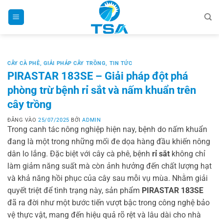
Bỏ
qua
nội
dung
CÂY CÀ PHÊ
,
GIẢI PHÁP CÂY TRỒNG
,
TIN TỨC
PIRASTAR 183SE – Giải pháp đột phá
phòng trừ bệnh rỉ sắt và nấm khuẩn trên
cây trồng
ĐĂNG VÀO
25/07/2025
BỞI
ADMIN
Trong canh tác nông nghiệp hiện nay, bệnh do nấm khuẩn
đang là một trong những mối đe dọa hàng đầu khiến nông
dân lo lắng. Đặc biệt với cây cà phê, bệnh
rỉ sắt
không chỉ
làm giảm năng suất mà còn ảnh hưởng đến chất lượng hạt
và khả năng hồi phục của cây sau mỗi vụ mùa. Nhằm giải
quyết triệt để tình trạng này, sản phẩm
PIRASTAR 183SE
đã ra đời như một bước tiến vượt bậc trong công nghệ bảo
vệ thực vật, mang đến hiệu quả rõ rệt và lâu dài cho nhà