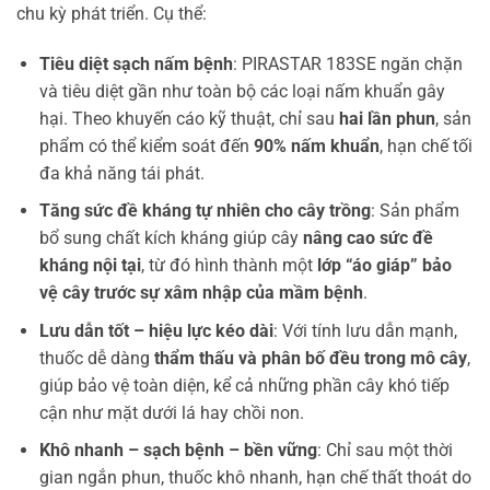
chu kỳ phát triển. Cụ thể:
Tiêu diệt sạch nấm bệnh
: PIRASTAR 183SE ngăn chặn
và tiêu diệt gần như toàn bộ các loại nấm khuẩn gây
hại. Theo khuyến cáo kỹ thuật, chỉ sau
hai lần phun
, sản
phẩm có thể kiểm soát đến
90% nấm khuẩn
, hạn chế tối
đa khả năng tái phát.
Tăng sức đề kháng tự nhiên cho cây trồng
: Sản phẩm
bổ sung chất kích kháng giúp cây
nâng cao sức đề
kháng nội tại
, từ đó hình thành một
lớp “áo giáp” bảo
vệ cây trước sự xâm nhập của mầm bệnh
.
Lưu dẫn tốt – hiệu lực kéo dài
: Với tính lưu dẫn mạnh,
thuốc dễ dàng
thẩm thấu và phân bố đều trong mô cây
,
giúp bảo vệ toàn diện, kể cả những phần cây khó tiếp
cận như mặt dưới lá hay chồi non.
Khô nhanh – sạch bệnh – bền vững
: Chỉ sau một thời
gian ngắn phun, thuốc khô nhanh, hạn chế thất thoát do