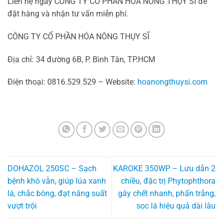
Liên hệ ngay CÔNG TY CỔ PHẦN HÓA NÔNG THỤY SĨ để
đặt hàng và nhận tư vấn miễn phí.
CÔNG TY CỔ PHẦN HÓA NÔNG THỤY SĨ
Địa chỉ: 34 đường 6B, P. Bình Tân, TP.HCM
Điện thoại: 0816.529.529 – Website:
hoanongthuysi.com
DOHAZOL 250SC – Sạch
KAROKE 350WP – Lưu dẫn 2
bệnh khô vằn, giúp lúa xanh
chiều, đặc trị Phytophthora
lá, chắc bông, đạt năng suất
gây chết nhanh, phấn trắng,
vượt trội
sọc lá hiệu quả dài lâu