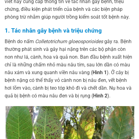
viết này cung cấp thông tin về tác nhân gây bệnh, triệu
chứng, điều kiện phát triển của bệnh và các biện pháp
phòng trừ nhằm giúp người trồng kiểm soát tốt bệnh này.
1. Tác nhân gây bệnh và triệu chứng
Bệnh do nấm
Colletotrichum gloeosporioides
gây ra. Bệnh
thường phát sinh và gây hại nặng trên các bộ phận còn
non như lá, cành, hoa và quả non. Ban đầu bệnh xuất hiện
chỉ là những chấm nhỏ màu nâu tím, sau lớn dần có màu
nâu xám và xung quanh viền nâu vàng (
Hình 1
). Ở cây bị
bệnh nặng có thể thấy vỏ cành non bị nâu đen, vết bệnh
hơi lõm vào, cành bị teo tóp khô đi và chết dần. Nụ hoa và
quả bị bệnh có màu nâu đen và bị rụng (
Hình 2
).