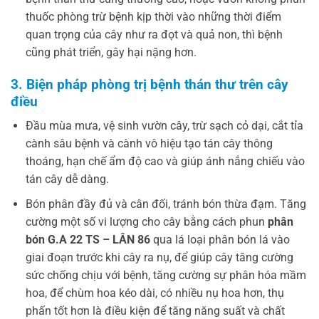
thuốc phòng trừ bệnh kịp thời vào những thời điểm
quan trọng của cây như ra đọt và quả non, thì bệnh
cũng phát triển, gây hại nặng hơn.
3. Biện pháp phòng trị bệnh thán thư trên cây
điều
Đầu mùa mưa, vệ sinh vườn cây, trừ sạch cỏ dại, cắt tỉa
cành sâu bệnh và cành vô hiệu tạo tán cây thông
thoáng, hạn chế ẩm độ cao và giúp ánh nắng chiếu vào
tán cây dễ dàng.
Bón phân đầy đủ và cân đối, tránh bón thừa đạm. Tăng
cường một số vi lượng cho cây bằng cách phun
phân
bón
G.A 22 TS – LÂN 86
qua lá loại phân bón lá vào
giai đoạn trước khi cây ra nụ, để giúp cây tăng cường
sức chống chịu với bệnh, tăng cường sự phân hóa mầm
hoa, để chùm hoa kéo dài, có nhiều nụ hoa hơn, thụ
phấn tốt hơn là điều kiện để tăng năng suất và chất