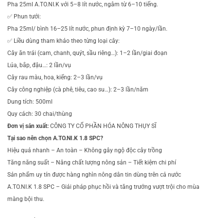
Pha 25ml A.TO.NI.K với 5–8 lít nước, ngâm từ 6–10 tiếng.
✅ Phun tưới:
Pha 25ml/ bình 16–25 lít nước, phun định kỳ 7–10 ngày/lần.
✅ Liều dùng tham khảo theo từng loại cây:
Cây ăn trái (cam, chanh, quýt, sầu riêng…): 1–2 lần/giai đoạn
Lúa, bắp, đậu…: 2 lần/vụ
Cây rau màu, hoa, kiểng: 2–3 lần/vụ
Cây công nghiệp (cà phê, tiêu, cao su…): 2–3 lần/năm
Dung tích: 500ml
Quy cách: 30 chai/thùng
Đơn vị sản xuất:
CÔNG TY CỔ PHẦN HÓA NÔNG THỤY SĨ
Tại sao nên chọn A.TO.NI.K 1.8 SPC?
Hiệu quả nhanh – An toàn – Không gây ngộ độc cây trồng
Tăng năng suất – Nâng chất lượng nông sản – Tiết kiệm chi phí
Sản phẩm uy tín được hàng nghìn nông dân tin dùng trên cả nước
A.TO.NI.K 1.8 SPC – Giải pháp phục hồi và tăng trưởng vượt trội cho mùa
màng bội thu.