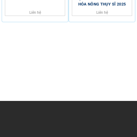
HÓA NÔNG THỤY SĨ 2025
Liên hệ
Liên hệ
HỖ TRỢ KHÁCH HÀNG
HOTLINE
0816.529.529
Trụ sở chính: Số 34 Đường 6B, Phường Bình Tân, TP Hồ
Chí Minh