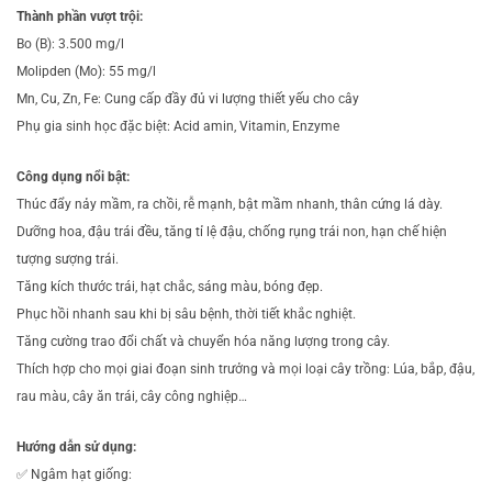
Thành phần vượt trội:
Bo (B): 3.500 mg/l
Molipden (Mo): 55 mg/l
Mn, Cu, Zn, Fe: Cung cấp đầy đủ vi lượng thiết yếu cho cây
Phụ gia sinh học đặc biệt: Acid amin, Vitamin, Enzyme
Công dụng nổi bật:
Thúc đẩy nảy mầm, ra chồi, rễ mạnh, bật mầm nhanh, thân cứng lá dày.
Dưỡng hoa, đậu trái đều, tăng tỉ lệ đậu, chống rụng trái non, hạn chế hiện
tượng sượng trái.
Tăng kích thước trái, hạt chắc, sáng màu, bóng đẹp.
Phục hồi nhanh sau khi bị sâu bệnh, thời tiết khắc nghiệt.
Tăng cường trao đổi chất và chuyển hóa năng lượng trong cây.
Thích hợp cho mọi giai đoạn sinh trưởng và mọi loại cây trồng: Lúa, bắp, đậu,
rau màu, cây ăn trái, cây công nghiệp…
Hướng dẫn sử dụng:
✅ Ngâm hạt giống: