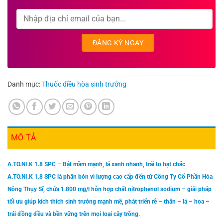
Danh mục:
Thuốc điều hòa sinh trưởng
MÔ TẢ
A.TO.NI.K 1.8 SPC – Bật mầm mạnh, lá xanh nhanh, trái to hạt chắc
A.TO.NI.K 1.8 SPC là phân bón vi lượng cao cấp đến từ Công Ty Cổ Phần Hóa
Nông Thụy Sĩ, chứa 1.800 mg/l hỗn hợp chất nitrophenol sodium – giải pháp
tối ưu giúp kích thích sinh trưởng mạnh mẽ, phát triển rễ – thân – lá – hoa –
trái đồng đều và bền vững trên mọi loại cây trồng.