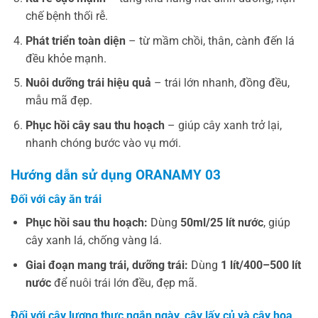
chế bệnh thối rễ.
Phát triển toàn diện
– từ mầm chồi, thân, cành đến lá
đều khỏe mạnh.
Nuôi dưỡng trái hiệu quả
– trái lớn nhanh, đồng đều,
mẫu mã đẹp.
Phục hồi cây sau thu hoạch
– giúp cây xanh trở lại,
nhanh chóng bước vào vụ mới.
Hướng dẫn sử dụng ORANAMY 03
Đối với cây ăn trái
Phục hồi sau thu hoạch:
Dùng
50ml/25 lít nước
, giúp
cây xanh lá, chống vàng lá.
Giai đoạn mang trái, dưỡng trái:
Dùng
1 lít/400–500 lít
nước
để nuôi trái lớn đều, đẹp mã.
Đối với cây lương thực ngắn ngày, cây lấy củ và cây hoa