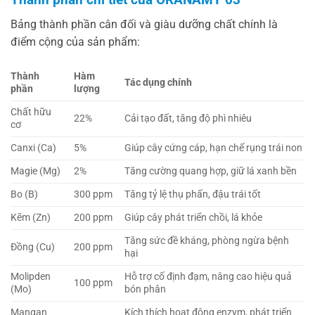
Bảng thành phần cân đối và giàu dưỡng chất chính là
điểm cộng của sản phẩm:
Thành
Hàm
Tác dụng chính
phần
lượng
Chất hữu
22%
Cải tạo đất, tăng độ phì nhiêu
cơ
Canxi (Ca)
5%
Giúp cây cứng cáp, hạn chế rụng trái non
Magie (Mg)
2%
Tăng cường quang hợp, giữ lá xanh bền
Bo (B)
300 ppm
Tăng tỷ lệ thụ phấn, đậu trái tốt
Kẽm (Zn)
200 ppm
Giúp cây phát triển chồi, lá khỏe
Tăng sức đề kháng, phòng ngừa bệnh
Đồng (Cu)
200 ppm
hại
Molipden
Hỗ trợ cố định đạm, nâng cao hiệu quả
100 ppm
(Mo)
bón phân
Mangan
Kích thích hoạt động enzym, phát triển