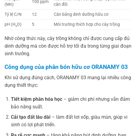
100 ppm
(Mn)
cân đối
Tỷ lệ C/N
12
Cân bằng dinh dưỡng hữu cơ
pH (H₂O)
5
Môi trường thích hợp cho cây trồng
Nhờ công thức này, cây trồng không chỉ được cung cấp đủ
dinh dưỡng mà còn được hỗ trợ tối đa trong từng giai đoạn
sinh trưởng.
Công dụng của phân bón hữu cơ ORANAMY 03
Khi sử dụng đúng cách, ORANAMY 03 mang lại nhiều công
dụng thiết thực:
Tiết kiệm phân hóa học
– giảm chi phí nhưng vẫn đảm
bảo năng suất.
Cải tạo đất lâu dài
– làm đất tơi xốp, giàu mùn, giúp vi
sinh có lợi phát triển.
Ra rễ cực mạnh
– tăng khả năng hút dinh dưỡng, hạn