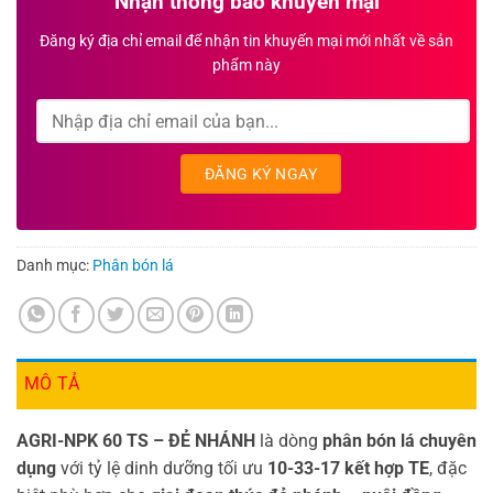
Nhận thông báo khuyến mại
Đăng ký địa chỉ email để nhận tin khuyến mại mới nhất về sản
phẩm này
Danh mục:
Phân bón lá
MÔ TẢ
AGRI-NPK 60 TS – ĐẺ NHÁNH
là dòng
phân bón lá chuyên
dụng
với tỷ lệ dinh dưỡng tối ưu
10-33-17 kết hợp TE
, đặc