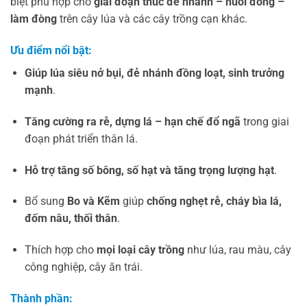
biệt phù hợp cho
giai đoạn thúc đẻ nhánh – nuôi đồng –
làm đòng
trên cây lúa và các cây trồng cạn khác.
Ưu điểm nổi bật:
Giúp lúa siêu nở bụi, đẻ nhánh đồng loạt, sinh trưởng
mạnh
.
Tăng cường ra rễ, dựng lá – hạn chế đổ ngã
trong giai
đoạn phát triển thân lá.
Hỗ trợ tăng số bông, số hạt và tăng trọng lượng hạt
.
Bổ sung
Bo và Kẽm
giúp
chống nghẹt rễ, cháy bìa lá,
đốm nâu, thối thân
.
Thích hợp cho
mọi loại cây trồng
như lúa, rau màu, cây
công nghiệp, cây ăn trái.
Thành phần: