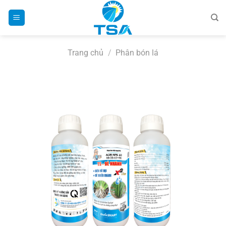
Bỏ
qua
nội
dung
Trang chủ
/
Phân bón lá