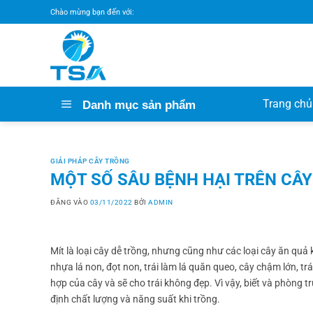
Bỏ
Chào mừng bạn đến với:
qua
nội
dung
Trang chủ
Danh mục sản phẩm
GIẢI PHÁP CÂY TRỒNG
MỘT SỐ SÂU BỆNH HẠI TRÊN CÂY
ĐĂNG VÀO
03/11/2022
BỞI
ADMIN
Mít là loại cây dễ trồng, nhưng cũng như các loại cây ăn quả 
nhựa lá non, đọt non, trái làm lá quăn queo, cây chậm lớn, 
hợp của cây và sẽ cho trái không đẹp. Vì vậy, biết và phòng t
định chất lượng và năng suất khi trồng.