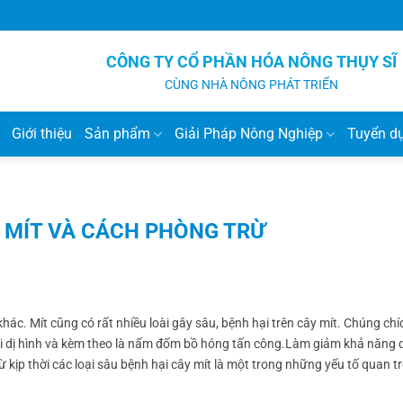
CÔNG TY CỔ PHẦN HÓA NÔNG THỤY SĨ
CÙNG NHÀ NÔNG PHÁT TRIỂN
Giới thiệu
Sản phẩm
Giải Pháp Nông Nghiệp
Tuyển d
 MÍT VÀ CÁCH PHÒNG TRỪ
khác. Mít cũng có rất nhiều loài gây sâu, bệnh hại trên cây mít. Chúng chí
trái dị hình và kèm theo là nấm đốm bồ hóng tấn công.Làm giảm khả năng
rừ kịp thời các loại sâu bệnh hại cây mít là một trong những yếu tố quan t