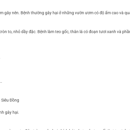
ium gây nên. Bệnh thường gây hại ở những vườn ươm có độ ẩm cao và qu
tròn to, nhỏ dầy đặc. Bệnh làm teo gốc, thân lá có đoạn tươi xanh và ph
.
e…
+ Siêu Đồng
nh gây hại.