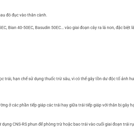
 sau đó đục vào thân cành.
EC, Bian 40-50EC, Basudin 50EC… vào giai đoạn cây ra lá non, đặc biệt 
ọc trái, hạn chế sử dụng thuốc trừ sâu, vì có thể gây tồn dư độc tố ảnh 
g ở các phần tiếp giáp các trái hay giữa trái tiếp giáp với thân bị gây h
 dụng CNS-RS phun để phòng trừ hoặc bao trái vào cuối giai đoạn trái rụn