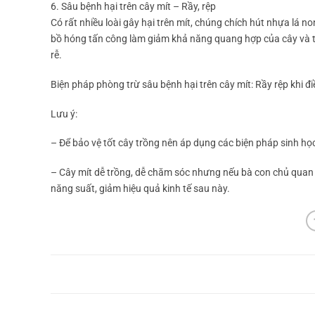
6. Sâu bệnh hại trên cây mít – Rầy, rệp
Có rất nhiều loài gây hại trên mít, chúng chích hút nhựa lá no
bồ hóng tấn công làm giảm khả năng quang hợp của cây và tr
rễ.
Biện pháp phòng trừ sâu bệnh hại trên cây mít: Rầy rệp khi
Lưu ý:
– Để bảo vệ tốt cây trồng nên áp dụng các biện pháp sinh học
– Cây mít dễ trồng, dễ chăm sóc nhưng nếu bà con chủ quan k
năng suất, giảm hiệu quả kinh tế sau này.