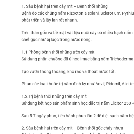
1. Sâu bệnh hại trên cây mít – Bệnh thối nhũng
Bệnh do các chủng nấm Rizoctonia solani, Sclerotium, Pyth
phát triển và lây lan rất nhanh.
Trên thân gốc và bề mặt vật liệu nuôi cây có nhiều hạch nấm 
chết gục như bị luộc trong nước nóng.
1.1 Phòng bệnh thối nhũng trên cây mít
Sử dụng phân chuồng đã ủ hoai mục bằng nấm Trichoderma
Tạo vườn thông thoáng, khô ráo và thoát nước tốt.
Phun các loại thuốc trị nấm định kỳ như Anvil, Ridomil, Aliett
1.2 Trị bệnh thối nhũng trên cây mít
Sử dụng kết hợp sản phẩm sinh học đặc trị nấm Elicitor 250 
Sau 5-7 ngày phun, tiến hành phun lần 2 để diệt sạch nấm bệ
2. Sâu bệnh hại trên cây mít – Bệnh thối gốc chảy nhựa