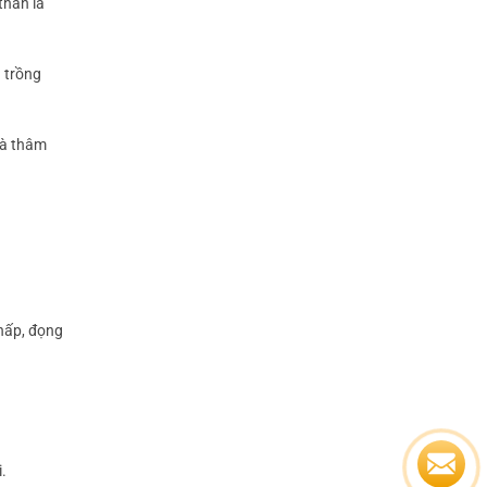
thân là
 trồng
và thâm
hấp, đọng
.