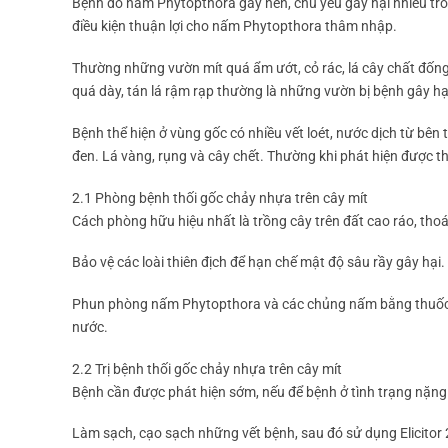
Bệnh do nấm Phytopthora gây nên, chủ yếu gây hại nhiều tro
điều kiện thuận lợi cho nấm Phytopthora thâm nhập.
Thường những vườn mít quá ẩm ướt, cỏ rác, lá cây chất đốn
quá dày, tán lá rậm rạp thường là những vườn bị bệnh gây hạ
Bệnh thể hiện ở vùng gốc có nhiều vết loét, nước dịch từ bên 
đen. Lá vàng, rụng và cây chết. Thường khi phát hiện được thì
2.1 Phòng bệnh thối gốc chảy nhựa trên cây mít
Cách phòng hữu hiệu nhất là trồng cây trên đất cao ráo, thoá
Bảo vệ các loài thiên địch để hạn chế mật độ sâu rầy gây hại.
Phun phòng nấm Phytopthora và các chủng nấm bằng thuốc tr
nước.
2.2 Trị bệnh thối gốc chảy nhựa trên cây mít
Bệnh cần được phát hiện sớm, nếu để bệnh ở tình trạng nặng r
Làm sạch, cạo sạch những vết bệnh, sau đó sử dụng Elicitor 2