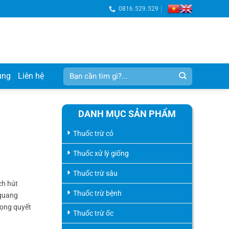
0816.529.529
Tìm
ụng
Liên hệ
kiếm:
DANH MỤC SẢN PHẨM
Thuốc trừ cỏ
Thuốc xử lý giống
Thuốc trừ sâu
ch hút
Thuốc trừ bệnh
 quang
rọng quyết
Thuốc trừ ốc