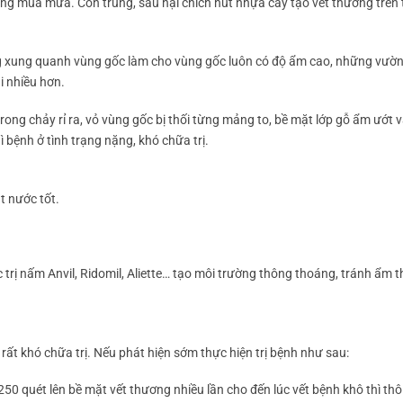
ng mùa mưa. Côn trùng, sâu hại chích hút nhựa cây tạo vết thương trên 
g xung quanh vùng gốc làm cho vùng gốc luôn có độ ẩm cao, những vườn
i nhiều hơn.
trong chảy rỉ ra, vỏ vùng gốc bị thối từng mảng to, bề mặt lớp gỗ ẩm ướt 
 bệnh ở tình trạng nặng, khó chữa trị.
t nước tốt.
ị nấm Anvil, Ridomil, Aliette… tạo môi trường thông thoáng, tránh ẩm t
ất khó chữa trị. Nếu phát hiện sớm thực hiện trị bệnh như sau:
50 quét lên bề mặt vết thương nhiều lần cho đến lúc vết bệnh khô thì thôi