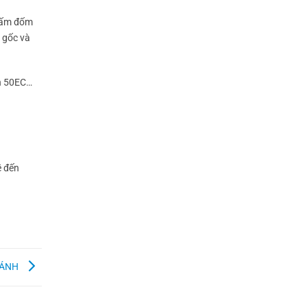
 nấm đốm
 gốc và
in 50EC…
ề đến
RÁNH