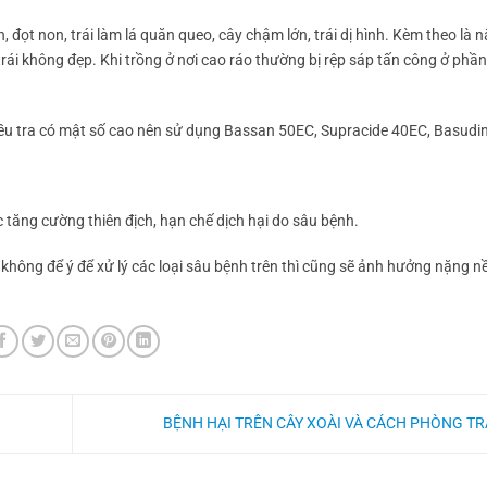
n, đọt non, trái làm lá quăn queo, cây chậm lớn, trái dị hình. Kèm theo là
ái không đẹp. Khi trồng ở nơi cao ráo thường bị rệp sáp tấn công ở phần
 điều tra có mật số cao nên sử dụng Bassan 50EC, Supracide 40EC, Basud
 tăng cường thiên địch, hạn chế dịch hại do sâu bệnh.
hông để ý để xử lý các loại sâu bệnh trên thì cũng sẽ ảnh hưởng nặng n
BỆNH HẠI TRÊN CÂY XOÀI VÀ CÁCH PHÒNG T