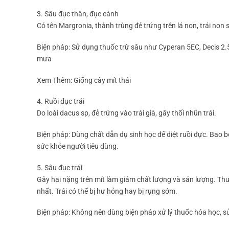
3. Sâu đục thân, đục cành
Có tên Margronia, thành trùng đẻ trứng trên lá non, trái non
Biện pháp: Sử dụng thuốc trừ sâu như Cyperan 5EC, Decis 2.5
mưa
Xem Thêm: Giống cây mít thái
4. Ruồi đục trái
Do loài dacus sp, đẻ trứng vào trái già, gây thối nhũn trái.
Biện pháp: Dùng chất dẫn dụ sinh học để diệt ruồi đực. Bao b
sức khỏe người tiêu dùng.
5. Sâu đục trái
Gây hại nặng trên mít làm giảm chất lượng và sản lượng. Thườn
nhất. Trái có thể bị hư hỏng hay bị rụng sớm.
Biện pháp: Không nên dùng biện pháp xử lý thuốc hóa học, sử