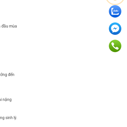
là đầu mùa
hưởng đến
ại nặng
g sinh lý.