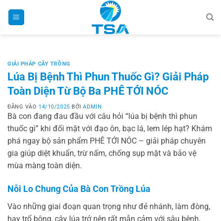
Bỏ
qua
nội
dung
GIẢI PHÁP CÂY TRỒNG
Lúa Bị Bệnh Thì Phun Thuốc Gì? Giải Pháp
Toàn Diện Từ Bộ Ba PHÊ TỚI NÓC
ĐĂNG VÀO
14/10/2025
BỞI
ADMIN
Bà con đang đau đầu với câu hỏi “lúa bị bệnh thì phun
thuốc gì” khi đối mặt với đạo ôn, bạc lá, lem lép hạt? Khám
phá ngay bộ sản phẩm PHÊ TỚI NÓC – giải pháp chuyên
gia giúp diệt khuẩn, trừ nấm, chống sụp mặt và bảo vệ
mùa màng toàn diện.
Nỗi Lo Chung Của Bà Con Trồng Lúa
Vào những giai đoạn quan trọng như đẻ nhánh, làm đòng,
hay trổ bông, cây lúa trở nên rất mẫn cảm với sâu bệnh.