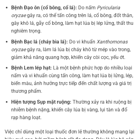
Bệnh Đạo ôn (cổ bông, cổ lá):
Do nấm
Pyricularia
oryzae
gây ra, có thể tấn công trên lá, cổ bông, đốt thân,
gây khô lá, gãy cổ bông, làm hạt lúa bị lép lửng, thất thu
nghiêm trọng.
Bệnh Bạc lá (cháy bìa lá):
Do vi khuẩn
Xanthomonas
oryzae
gây ra, làm lá lúa bị cháy khô từ mép vào trong,
giảm khả năng quang hợp, khiến cây còi cọc, yếu ớt.
Bệnh Lem lép hạt:
Là một bệnh phức hợp do nhiều loại
nấm và vi khuẩn cùng tấn công, làm hạt lúa bị lửng, lép,
biến màu, ảnh hưởng trực tiếp đến chất lượng và giá trị
thương phẩm.
Hiện tượng Sụp mặt ruộng:
Thường xảy ra khi ruộng bị
nhiễm bệnh nặng, khiến cây lúa bị vàng, lụi tàn và đổ
rạp hàng loạt.
Việc chỉ dùng một loại thuốc đơn lẻ thường không mang lại