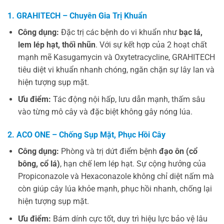
1. GRAHITECH – Chuyên Gia Trị Khuẩn
Công dụng:
Đặc trị các bệnh do vi khuẩn như
bạc lá,
lem lép hạt, thối nhũn
. Với sự kết hợp của 2 hoạt chất
mạnh mẽ Kasugamycin và Oxytetracycline, GRAHITECH
tiêu diệt vi khuẩn nhanh chóng, ngăn chặn sự lây lan và
hiện tượng sụp mặt.
Ưu điểm:
Tác động nội hấp, lưu dẫn mạnh, thấm sâu
vào từng mô cây và đặc biệt không gây nóng lúa.
2. ACO ONE – Chống Sụp Mặt, Phục Hồi Cây
Công dụng:
Phòng và trị dứt điểm bệnh
đạo ôn (cổ
bông, cổ lá)
, hạn chế lem lép hạt. Sự cộng hưởng của
Propiconazole và Hexaconazole không chỉ diệt nấm mà
còn giúp cây lúa khỏe mạnh, phục hồi nhanh, chống lại
hiện tượng sụp mặt.
Ưu điểm:
Bám dính cực tốt, duy trì hiệu lực bảo vệ lâu