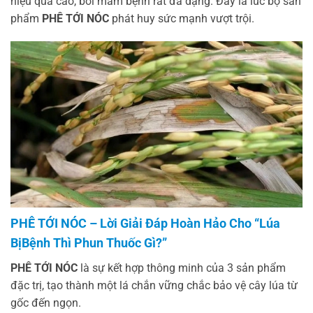
hiệu quả cao, bởi mầm bệnh rất đa dạng. Đây là lúc bộ sản
phẩm
PHÊ TỚI NÓC
phát huy sức mạnh vượt trội.
PHÊ TỚI NÓC – Lời Giải Đáp Hoàn Hảo Cho “Lúa
BịBệnh Thì Phun Thuốc Gì?”
PHÊ TỚI NÓC
là sự kết hợp thông minh của 3 sản phẩm
đặc trị, tạo thành một lá chắn vững chắc bảo vệ cây lúa từ
gốc đến ngọn.