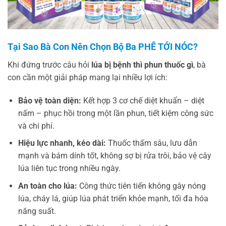
Tại Sao Bà Con Nên Chọn Bộ Ba PHÊ TỚI NÓC?
Khi đứng trước câu hỏi
lúa bị bệnh thì phun thuốc gì
, bà
con cần một giải pháp mang lại nhiều lợi ích:
Bảo vệ toàn diện:
Kết hợp 3 cơ chế diệt khuẩn – diệt
nấm – phục hồi trong một lần phun, tiết kiệm công sức
và chi phí.
Hiệu lực nhanh, kéo dài:
Thuốc thấm sâu, lưu dẫn
mạnh và bám dính tốt, không sợ bị rửa trôi, bảo vệ cây
lúa liên tục trong nhiều ngày.
An toàn cho lúa:
Công thức tiên tiến không gây nóng
lúa, cháy lá, giúp lúa phát triển khỏe mạnh, tối đa hóa
năng suất.