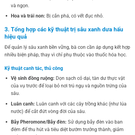
và ngọn.
Hoa và trái non:
Bị cắn phá, có vết đục nhỏ.
3. Tổng hợp các kỹ thuật trị sâu xanh dưa hấu
hiệu quả
Để quản lý sâu xanh bền vững, bà con cần áp dụng kết hợp
nhiều biện pháp, thay vì chỉ phụ thuộc vào thuốc hóa học.
Kỹ thuật canh tác, thủ công
Vệ sinh đồng ruộng:
Dọn sạch cỏ dại, tàn dư thực vật
của vụ trước để loại bỏ nơi trú ngụ và nguồn trứng của
sâu.
Luân canh:
Luân canh với các cây trồng khác (như lúa
nước) để cắt đứt vòng đời của sâu.
Bẫy Pheromone/Bẫy đèn:
Sử dụng bẫy đèn vào ban
đêm để thu hút và tiêu diệt bướm trưởng thành, giảm