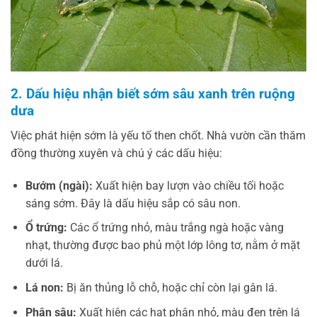
2. Dấu hiệu nhận biết sớm sâu xanh trên ruộng
dưa
Việc phát hiện sớm là yếu tố then chốt. Nhà vườn cần thăm
đồng thường xuyên và chú ý các dấu hiệu:
Bướm (ngài):
Xuất hiện bay lượn vào chiều tối hoặc
sáng sớm. Đây là dấu hiệu sắp có sâu non.
Ổ trứng:
Các ổ trứng nhỏ, màu trắng ngà hoặc vàng
nhạt, thường được bao phủ một lớp lông tơ, nằm ở mặt
dưới lá.
Lá non:
Bị ăn thủng lỗ chỗ, hoặc chỉ còn lại gân lá.
Phân sâu:
Xuất hiện các hạt phân nhỏ, màu đen trên lá