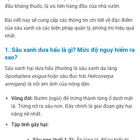
đầu kháng thuốc, là ưu tiên hàng đầu của nhà vườn.
Bài viết này sẽ cung cấp các thông tin chi tiết về đặc điểm
của sâu xanh và các biện pháp quản lý, phòng trừ hiệu quả
nhất.
1. Sâu xanh dưa hấu là gì? Mức độ nguy hiểm ra
sao?
Sâu xanh hại dưa hấu (thường là sâu xanh da láng
Spodoptera exigua
hoặc sâu đục trái
Helicoverpa
armigera
) là nỗi ám ảnh của nông dân.
Vòng đời:
Bướm (ngài) đẻ trứng thành từng ổ dưới mặt
lá. Trứng nở ra sâu non. Đây chính là giai đoạn gây hại
nặng nề nhất.
Tập tính gây hại:
Sâu non (tuổi 1-2):
Ăn lủng lá, để lại biểu bì