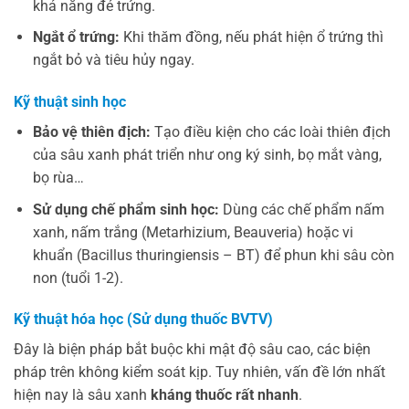
khả năng đẻ trứng.
Ngắt ổ trứng:
Khi thăm đồng, nếu phát hiện ổ trứng thì
ngắt bỏ và tiêu hủy ngay.
Kỹ thuật sinh học
Bảo vệ thiên địch:
Tạo điều kiện cho các loài thiên địch
của sâu xanh phát triển như ong ký sinh, bọ mắt vàng,
bọ rùa…
Sử dụng chế phẩm sinh học:
Dùng các chế phẩm nấm
xanh, nấm trắng (Metarhizium, Beauveria) hoặc vi
khuẩn (Bacillus thuringiensis – BT) để phun khi sâu còn
non (tuổi 1-2).
Kỹ thuật hóa học (Sử dụng thuốc BVTV)
Đây là biện pháp bắt buộc khi mật độ sâu cao, các biện
pháp trên không kiểm soát kịp. Tuy nhiên, vấn đề lớn nhất
hiện nay là sâu xanh
kháng thuốc rất nhanh
.