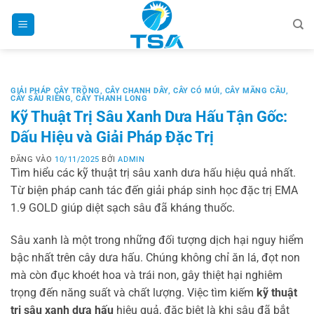
Bỏ
qua
nội
dung
GIẢI PHÁP CÂY TRỒNG
,
CÂY CHANH DÂY
,
CÂY CÓ MÚI
,
CÂY MÃNG CẦU
,
CÂY SẦU RIÊNG
,
CÂY THANH LONG
Kỹ Thuật Trị Sâu Xanh Dưa Hấu Tận Gốc:
Dấu Hiệu và Giải Pháp Đặc Trị
ĐĂNG VÀO
10/11/2025
BỞI
ADMIN
Tìm hiểu các kỹ thuật trị sâu xanh dưa hấu hiệu quả nhất.
Từ biện pháp canh tác đến giải pháp sinh học đặc trị EMA
1.9 GOLD giúp diệt sạch sâu đã kháng thuốc.
Sâu xanh là một trong những đối tượng dịch hại nguy hiểm
bậc nhất trên cây dưa hấu. Chúng không chỉ ăn lá, đọt non
mà còn đục khoét hoa và trái non, gây thiệt hại nghiêm
trọng đến năng suất và chất lượng. Việc tìm kiếm
kỹ thuật
trị sâu xanh dưa hấu
hiệu quả, đặc biệt là khi sâu đã bắt