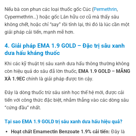
Nếu bà con phun các loại thuốc gốc Cúc (
Permethrin
,
Cypermethrin…) hoặc gốc Lân hữu cơ cũ mà thấy sâu
không chết, hoặc chỉ “say” rồi tỉnh lại, thì đó là lúc cần một
giải pháp cải tiến, mạnh mẽ hơn.
4. Giải pháp EMA 1.9 GOLD – Đặc trị sâu xanh
dưa hấu kháng thuốc
Khi các kỹ thuật trị sâu xanh dưa hấu thông thường không
còn hiệu quả do sâu đã lờn thuốc,
EMA 1.9 GOLD – MÃNG
XÀ 1.9EC
chính là giải pháp được tin cậy.
Đây là dòng thuốc trừ sâu sinh học thế hệ mới, được cải
tiến với công thức đặc biệt, nhắm thẳng vào các dòng sâu
“cứng đầu” nhất.
Tại sao EMA 1.9 GOLD trị sâu xanh dưa hấu hiệu quả?
Hoạt chất Emamectin Benzoate 1.9% cải tiến:
Đây là