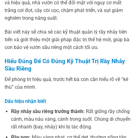
và hiệu quả, nhà vườn có thể đối mặt với nguy cơ mất
trắng cơi đọt, cây còi cọc, chậm phát triển, và sụt giảm
nghiêm trọng năng suất.
Bài viết này sẽ chia sẻ các kỹ thuật quản lý rầy nhảy tiên
tiến và giới thiệu một giải pháp đặc trị thế hệ mới, giúp bà
con bảo vệ vườn sầu riêng một cách tối ưu.
Hiểu Đúng Để Có Đúng Kỹ Thuật Trị Rầy Nhảy
Sầu Riêng
Để phòng trị hiệu quả, trước hết bà con cần hiểu rõ về “kẻ
thù” của mình.
Dấu hiệu nhận biết
Rầy nhảy sầu riêng trưởng thành:
Rất giống rầy chổng
cánh, màu nâu vàng, cánh trong suốt. Chúng di chuyển
rất nhanh (bay, nhảy) khi bị tác động.
Rầy non:
Màu vàng nhạt, cơ thể dẹt, thường sống tập