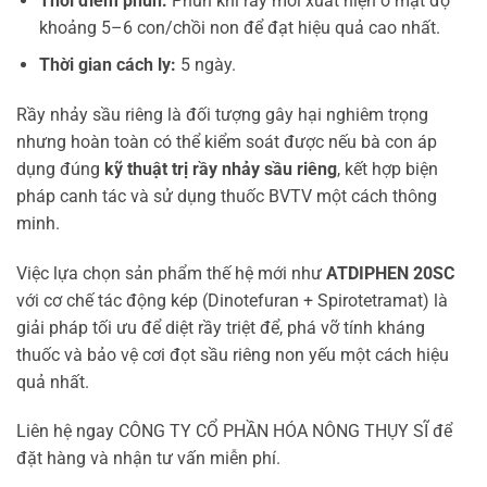
Thời điểm phun:
Phun khi rầy mới xuất hiện ở mật độ
khoảng 5–6 con/chồi non để đạt hiệu quả cao nhất.
Thời gian cách ly:
5 ngày.
Rầy nhảy sầu riêng là đối tượng gây hại nghiêm trọng
nhưng hoàn toàn có thể kiểm soát được nếu bà con áp
dụng đúng
kỹ thuật trị rầy nhảy sầu riêng
, kết hợp biện
pháp canh tác và sử dụng thuốc BVTV một cách thông
minh.
Việc lựa chọn sản phẩm thế hệ mới như
ATDIPHEN 20SC
với cơ chế tác động kép (Dinotefuran + Spirotetramat) là
giải pháp tối ưu để diệt rầy triệt để, phá vỡ tính kháng
thuốc và bảo vệ cơi đọt sầu riêng non yếu một cách hiệu
quả nhất.
Liên hệ ngay CÔNG TY CỔ PHẦN HÓA NÔNG THỤY SĨ để
đặt hàng và nhận tư vấn miễn phí.