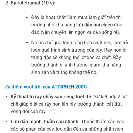
Spirotetramat (10%):
Đây là hoạt chất “làm mưa làm gió” trên thị
trường nhờ khả năng
lưu dẫn hai chiều
độc
đáo (vận chuyển lên ngọn và cả xuống rễ).
Nó ức chế quá trình tổng hợp chất béo, làm rối
loạn quá trình sinh trưởng của rầy. Rầy non bị
trúng độc sẽ không thể lột xác và chết. Rầy
trưởng thành bị ảnh hưởng, giảm khả năng
sinh sản và trứng không thể nở.
Ưu điểm vượt trội của ATDIPHEN 20SC
Kỹ thuật trị rầy nhảy sầu riêng triệt để:
Sự kết hợp 2 cơ
chế giúp diệt cả rầy non lẫn rầy trưởng thành, cắt đứt
vòng đời của rầy.
Lưu dẫn mạnh, thấm sâu nhanh:
Thuốc thấm sâu vào
các bộ phận của cây, lưu dẫn đến cả những phần non