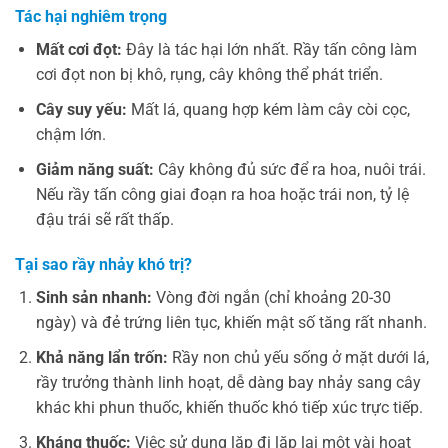
Tác hại nghiêm trọng
Mất cơi đọt:
Đây là tác hại lớn nhất. Rầy tấn công làm
cơi đọt non bị khô, rụng, cây không thể phát triển.
Cây suy yếu:
Mất lá, quang hợp kém làm cây còi cọc,
chậm lớn.
Giảm năng suất:
Cây không đủ sức để ra hoa, nuôi trái.
Nếu rầy tấn công giai đoạn ra hoa hoặc trái non, tỷ lệ
đậu trái sẽ rất thấp.
Tại sao rầy nhảy khó trị?
Sinh sản nhanh:
Vòng đời ngắn (chỉ khoảng 20-30
ngày) và đẻ trứng liên tục, khiến mật số tăng rất nhanh.
Khả năng lẩn trốn:
Rầy non chủ yếu sống ở mặt dưới lá,
rầy trưởng thành linh hoạt, dễ dàng bay nhảy sang cây
khác khi phun thuốc, khiến thuốc khó tiếp xúc trực tiếp.
Kháng thuốc:
Việc sử dụng lặp đi lặp lại một vài hoạt