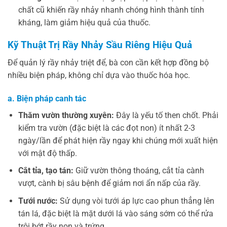
chất cũ khiến rầy nhảy nhanh chóng hình thành tính
kháng, làm giảm hiệu quả của thuốc.
Kỹ Thuật Trị Rầy Nhảy Sầu Riêng Hiệu Quả
Để quản lý rầy nhảy triệt để, bà con cần kết hợp đồng bộ
nhiều biện pháp, không chỉ dựa vào thuốc hóa học.
a. Biện pháp canh tác
Thăm vườn thường xuyên:
Đây là yếu tố then chốt. Phải
kiểm tra vườn (đặc biệt là các đọt non) ít nhất 2-3
ngày/lần để phát hiện rầy ngay khi chúng mới xuất hiện
với mật độ thấp.
Cắt tỉa, tạo tán:
Giữ vườn thông thoáng, cắt tỉa cành
vượt, cành bị sâu bệnh để giảm nơi ẩn nấp của rầy.
Tưới nước:
Sử dụng vòi tưới áp lực cao phun thẳng lên
tán lá, đặc biệt là mặt dưới lá vào sáng sớm có thể rửa
trôi bớt rầy non và trứng.