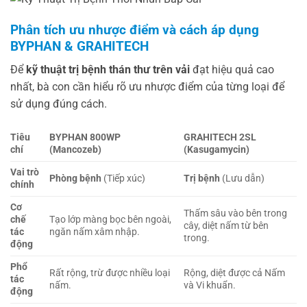
Phân tích ưu nhược điểm và cách áp dụng
BYPHAN & GRAHITECH
Để
kỹ thuật trị bệnh thán thư trên vải
đạt hiệu quả cao
nhất, bà con cần hiểu rõ ưu nhược điểm của từng loại để
sử dụng đúng cách.
Tiêu
BYPHAN 800WP
GRAHITECH 2SL
chí
(Mancozeb)
(Kasugamycin)
Vai trò
Phòng bệnh
(Tiếp xúc)
Trị bệnh
(Lưu dẫn)
chính
Cơ
Thấm sâu vào bên trong
chế
Tạo lớp màng bọc bên ngoài,
cây, diệt nấm từ bên
tác
ngăn nấm xâm nhập.
trong.
động
Phổ
Rất rộng, trừ được nhiều loại
Rộng, diệt được cả Nấm
tác
nấm.
và Vi khuẩn.
động