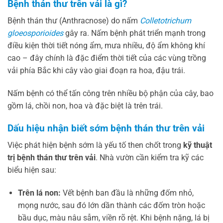
Bệnh thán thư trên vải là gì?
Bệnh thán thư (Anthracnose) do nấm
Colletotrichum
gloeosporioides
gây ra. Nấm bệnh phát triển mạnh trong
điều kiện thời tiết nóng ẩm, mưa nhiều, độ ẩm không khí
cao – đây chính là đặc điểm thời tiết của các vùng trồng
vải phía Bắc khi cây vào giai đoạn ra hoa, đậu trái.
Nấm bệnh có thể tấn công trên nhiều bộ phận của cây, bao
gồm lá, chồi non, hoa và đặc biệt là trên trái.
Dấu hiệu nhận biết sớm bệnh thán thư trên vải
Việc phát hiện bệnh sớm là yếu tố then chốt trong
kỹ thuật
trị bệnh thán thư trên vải
. Nhà vườn cần kiểm tra kỹ các
biểu hiện sau:
Trên lá non:
Vết bệnh ban đầu là những đốm nhỏ,
mọng nước, sau đó lớn dần thành các đốm tròn hoặc
bầu dục, màu nâu sẫm, viền rõ rệt. Khi bệnh nặng, lá bị