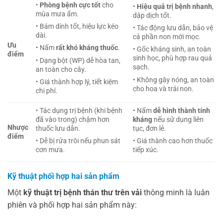
•
Phòng bệnh cực tốt
cho
•
Hiệu quả trị bệnh nhanh
,
mùa mưa ẩm.
dập dịch tốt.
• Bám dính tốt, hiệu lực kéo
• Tác động lưu dẫn, bảo vệ
dài.
cả phần non mới mọc.
Ưu
• Nấm
rất khó kháng thuốc
.
• Gốc kháng sinh, an toàn
điểm
sinh học, phù hợp rau quả
• Dạng bột (WP) dễ hòa tan,
sạch.
an toàn cho cây.
• Không gây nóng, an toàn
• Giá thành hợp lý, tiết kiệm
cho hoa và trái non.
chi phí.
• Tác dụng trị bệnh (khi bệnh
• Nấm
dễ hình thành tính
đã vào trong) chậm hơn
kháng
nếu sử dụng liên
Nhược
thuốc lưu dẫn.
tục, đơn lẻ.
điểm
• Dễ bị rửa trôi nếu phun sát
• Giá thành cao hơn thuốc
cơn mưa.
tiếp xúc.
Kỹ thuật phối hợp hai sản phẩm
Một
kỹ thuật trị bệnh thán thư trên vải
thông minh là luân
phiên và phối hợp hai sản phẩm này: