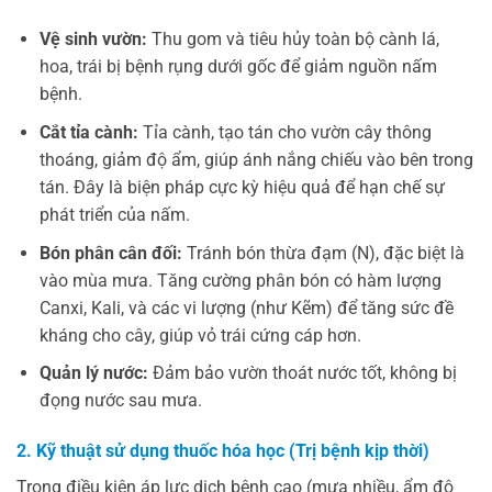
Vệ sinh vườn:
Thu gom và tiêu hủy toàn bộ cành lá,
hoa, trái bị bệnh rụng dưới gốc để giảm nguồn nấm
bệnh.
Cắt tỉa cành:
Tỉa cành, tạo tán cho vườn cây thông
thoáng, giảm độ ẩm, giúp ánh nắng chiếu vào bên trong
tán. Đây là biện pháp cực kỳ hiệu quả để hạn chế sự
phát triển của nấm.
Bón phân cân đối:
Tránh bón thừa đạm (N), đặc biệt là
vào mùa mưa. Tăng cường phân bón có hàm lượng
Canxi, Kali, và các vi lượng (như Kẽm) để tăng sức đề
kháng cho cây, giúp vỏ trái cứng cáp hơn.
Quản lý nước:
Đảm bảo vườn thoát nước tốt, không bị
đọng nước sau mưa.
2. Kỹ thuật sử dụng thuốc hóa học (Trị bệnh kịp thời)
Trong điều kiện áp lực dịch bệnh cao (mưa nhiều, ẩm độ