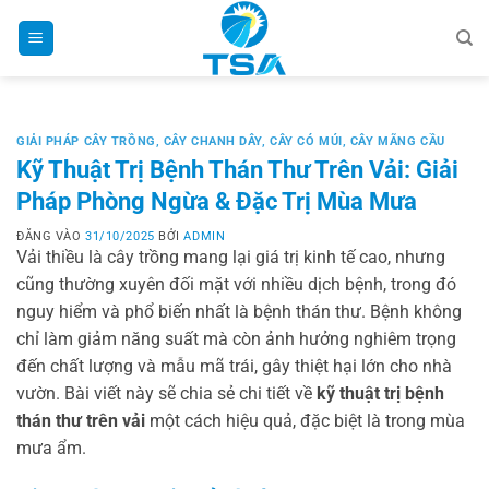
Bỏ
qua
nội
dung
GIẢI PHÁP CÂY TRỒNG
,
CÂY CHANH DÂY
,
CÂY CÓ MÚI
,
CÂY MÃNG CẦU
Kỹ Thuật Trị Bệnh Thán Thư Trên Vải: Giải
Pháp Phòng Ngừa & Đặc Trị Mùa Mưa
ĐĂNG VÀO
31/10/2025
BỞI
ADMIN
Vải thiều là cây trồng mang lại giá trị kinh tế cao, nhưng
cũng thường xuyên đối mặt với nhiều dịch bệnh, trong đó
nguy hiểm và phổ biến nhất là bệnh thán thư. Bệnh không
chỉ làm giảm năng suất mà còn ảnh hưởng nghiêm trọng
đến chất lượng và mẫu mã trái, gây thiệt hại lớn cho nhà
vườn. Bài viết này sẽ chia sẻ chi tiết về
kỹ thuật trị bệnh
thán thư trên vải
một cách hiệu quả, đặc biệt là trong mùa
mưa ẩm.