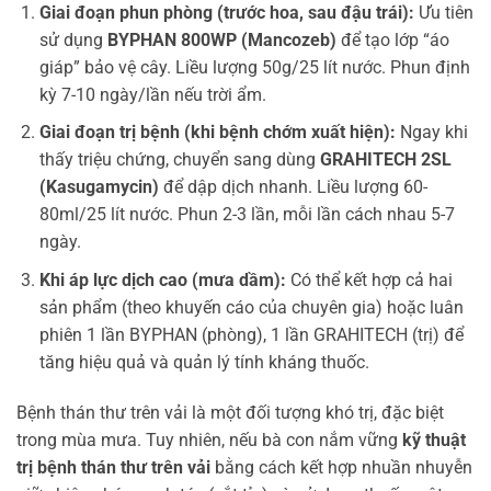
Giai đoạn phun phòng (trước hoa, sau đậu trái):
Ưu tiên
sử dụng
BYPHAN 800WP (Mancozeb)
để tạo lớp “áo
giáp” bảo vệ cây. Liều lượng 50g/25 lít nước. Phun định
kỳ 7-10 ngày/lần nếu trời ẩm.
Giai đoạn trị bệnh (khi bệnh chớm xuất hiện):
Ngay khi
thấy triệu chứng, chuyển sang dùng
GRAHITECH 2SL
(Kasugamycin)
để dập dịch nhanh. Liều lượng 60-
80ml/25 lít nước. Phun 2-3 lần, mỗi lần cách nhau 5-7
ngày.
Khi áp lực dịch cao (mưa dầm):
Có thể kết hợp cả hai
sản phẩm (theo khuyến cáo của chuyên gia) hoặc luân
phiên 1 lần BYPHAN (phòng), 1 lần GRAHITECH (trị) để
tăng hiệu quả và quản lý tính kháng thuốc.
Bệnh thán thư trên vải là một đối tượng khó trị, đặc biệt
trong mùa mưa. Tuy nhiên, nếu bà con nắm vững
kỹ thuật
trị bệnh thán thư trên vải
bằng cách kết hợp nhuần nhuyễn