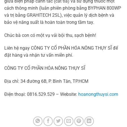
giữa biện pháp canh tác (cắt tỉa) và sử dụng thuốc một
cách thông minh (luân phiên phòng bằng BYPHAN 800WP
và trị bằng GRAHITECH 2SL), việc quản lý dịch bệnh và
bảo vệ năng suất là hoàn toàn trong tầm tay.
Chúc bà con có một vụ vải bội thu, sạch bệnh!
Liên hệ ngay CÔNG TY CỔ PHẦN HÓA NÔNG THỤY SĨ để
đặt hàng và nhận tư vấn miễn phí.
CÔNG TY CỔ PHẦN HÓA NÔNG THỤY SĨ
Địa chỉ: 34 đường 6B, P. Bình Tân, TP.HCM
Điện thoại: 0816.529.529 – Website:
hoanongthuysi.com