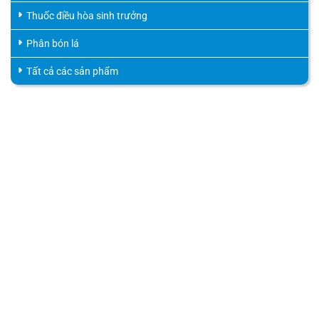
Thuốc điều hòa sinh trưởng
Phân bón lá
Tất cả các sản phẩm
HỖ TRỢ KHÁCH HÀNG
HOTLINE
0816.529.529