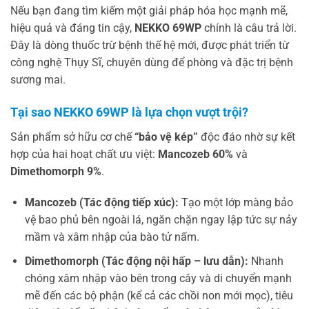
Nếu bạn đang tìm kiếm một giải pháp hóa học mạnh mẽ,
hiệu quả và đáng tin cậy,
NEKKO 69WP
chính là câu trả lời.
Đây là dòng thuốc trừ bệnh thế hệ mới, được phát triển từ
công nghệ Thụy Sĩ, chuyên dùng để phòng và đặc trị bệnh
sương mai.
Tại sao NEKKO 69WP là lựa chọn vượt trội?
Sản phẩm sở hữu cơ chế
“bảo vệ kép”
độc đáo nhờ sự kết
hợp của hai hoạt chất ưu việt:
Mancozeb 60%
và
Dimethomorph 9%
.
Mancozeb (Tác động tiếp xúc):
Tạo một lớp màng bảo
vệ bao phủ bên ngoài lá, ngăn chặn ngay lập tức sự nảy
mầm và xâm nhập của bào tử nấm.
Dimethomorph (Tác động nội hấp – lưu dẫn):
Nhanh
chóng xâm nhập vào bên trong cây và di chuyển mạnh
mẽ đến các bộ phận (kể cả các chồi non mới mọc), tiêu