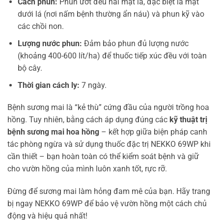
Cách phun:
Phun ướt đều hai mặt lá, đặc biệt là mặt
dưới lá (nơi nấm bệnh thường ẩn náu) và phun kỹ vào
các chồi non.
Lượng nước phun:
Đảm bảo phun đủ lượng nước
(khoảng 400-600 lít/ha) để thuốc tiếp xúc đều với toàn
bộ cây.
Thời gian cách ly:
7 ngày.
Bệnh sương mai là “kẻ thù” cứng đầu của người trồng hoa
hồng. Tuy nhiên, bằng cách áp dụng đúng các
kỹ thuật trị
bệnh sương mai hoa hồng
– kết hợp giữa biện pháp canh
tác phòng ngừa và sử dụng thuốc đặc trị NEKKO 69WP khi
cần thiết – bạn hoàn toàn có thể kiểm soát bệnh và giữ
cho vườn hồng của mình luôn xanh tốt, rực rỡ.
Đừng để sương mai làm hỏng đam mê của bạn. Hãy trang
bị ngay NEKKO 69WP để bảo vệ vườn hồng một cách chủ
động và hiệu quả nhất!