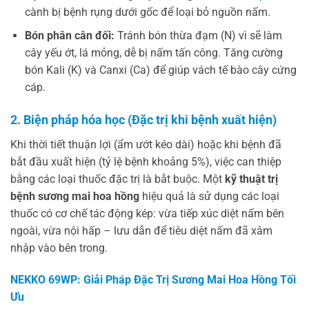
cành bị bệnh rụng dưới gốc để loại bỏ nguồn nấm.
Bón phân cân đối:
Tránh bón thừa đạm (N) vì sẽ làm
cây yếu ớt, lá mỏng, dễ bị nấm tấn công. Tăng cường
bón Kali (K) và Canxi (Ca) để giúp vách tế bào cây cứng
cáp.
2. Biện pháp hóa học (Đặc trị khi bệnh xuất hiện)
Khi thời tiết thuận lợi (ẩm ướt kéo dài) hoặc khi bệnh đã
bắt đầu xuất hiện (tỷ lệ bệnh khoảng 5%), việc can thiệp
bằng các loại thuốc đặc trị là bắt buộc. Một
kỹ thuật trị
bệnh sương mai hoa hồng
hiệu quả là sử dụng các loại
thuốc có cơ chế tác động kép: vừa tiếp xúc diệt nấm bên
ngoài, vừa nội hấp – lưu dẫn để tiêu diệt nấm đã xâm
nhập vào bên trong.
NEKKO 69WP: Giải Pháp Đặc Trị Sương Mai Hoa Hồng Tối
Ưu