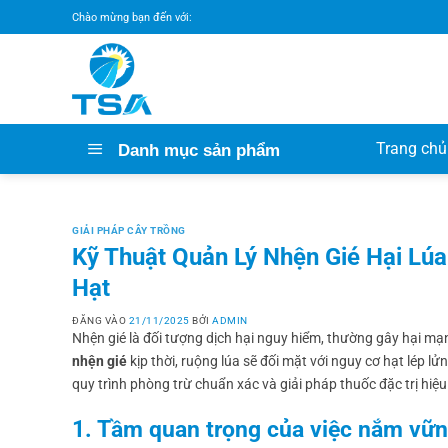
Bỏ
Chào mừng bạn đến với:
qua
nội
dung
Trang chủ
Danh mục sản phẩm
GIẢI PHÁP CÂY TRỒNG
Kỹ Thuật Quản Lý Nhện Gié Hại Lú
Hạt
ĐĂNG VÀO
21/11/2025
BỞI
ADMIN
Nhện gié là đối tượng dịch hại nguy hiểm, thường gây hại mạ
nhện gié
kịp thời, ruộng lúa sẽ đối mặt với nguy cơ hạt lép l
quy trình phòng trừ chuẩn xác và giải pháp thuốc đặc trị hiệu
1. Tầm quan trọng của việc nắm vững