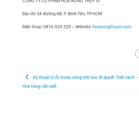
CÔNG TY CỔ PHẦN HÓA NÔNG THỤY SĨ
Địa chỉ: 34 đường 6B, P. Bình Tân, TP.HCM
Điện thoại: 0816.529.529 – Website:
hoanongthuysi.com
Kỹ thuật trị ốc bươu vàng trên lúa: Bí quyết “Diệt sạch 
nhà nông cần biết
HỖ TRỢ KHÁCH HÀNG