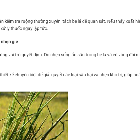
n kiểm tra ruộng thường xuyên, tách bẹ lá để quan sát. Nếu thấy xuất hi
xử lý thuốc ngay lập tức.
 nhện gié
 đóng vai trò quyết định. Do nhện sống ẩn sâu trong bẹ lá và có vòng đời 
hiết kế chuyên biệt để giải quyết các loại sâu hại và nhện khó trị, giúp ho