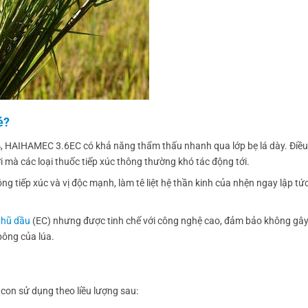
é?
4%, HAIHAMEC 3.6EC có khả năng thẩm thấu nhanh qua lớp bẹ lá dày. Điều
i mà các loại thuốc tiếp xúc thông thường khó tác động tới.
 tiếp xúc và vị độc mạnh, làm tê liệt hệ thần kinh của nhện ngay lập tứ
hũ dầu
(EC) nhưng được tinh chế với công nghệ cao, đảm bảo không gây
bông của lúa.
à con sử dụng theo liều lượng sau: