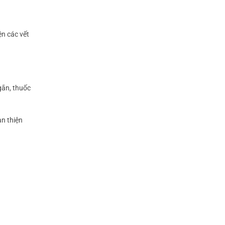
ện các vết
ngắn, thuốc
àn thiện