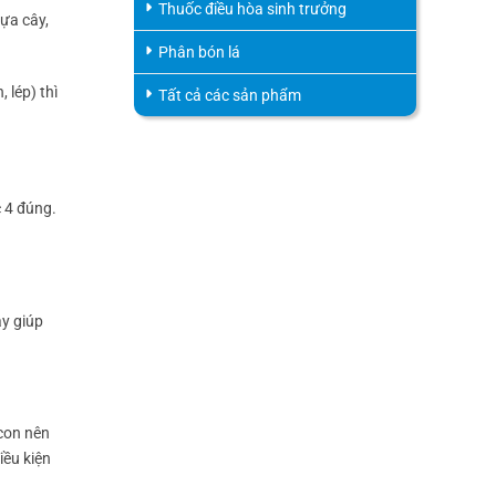
Thuốc điều hòa sinh trưởng
hựa cây,
Phân bón lá
 lép) thì
Tất cả các sản phẩm
c 4 đúng.
ày giúp
con nên
iều kiện