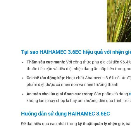
Tại sao HAIHAMEC 3.6EC hiệu quả với nhện gi
Thấm sâu cực mạnh:
Với công thức phụ gia cải tiến 96.
thuốc tiếp cận và tiêu diệt nhện đang ẩn nấp bên trong, nơ
Cơ chế tác động kép:
Hoạt chất Abamectin 3.6% có tác động
phẩm diệt được cả nhện non và nhện trưởng thành.
An toàn cho lúa giai đoạn cực trọng:
Sản phẩm có dạng
n
không làm cháy chóp lá hay ảnh hưởng đến quá trình trổ 
Hướng dẫn sử dụng HAIHAMEC 3.6EC
Để đạt hiệu quả cao nhất trong
kỹ thuật quản lý nhện gié
, b