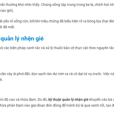
 mắt thường khó nhìn thấy. Chúng sống tập trung trong bẹ lá, chích hút n
cạo gió).
à yếu tố sống còn, bởi khi triệu chứng đã biểu hiện rõ ra bông lúa (hạt đen,
ất đã mất.
 quản lý nhện gié
ộ các biện pháp canh tác và xử lý thuốc bảo vệ thực vật theo nguyên tắ
 cần cày ải phơi đất, dọn sạch tàn dư rơm rạ và cỏ dại từ vụ trước. Việc n
i.
 ẩm độ cao và thừa đạm. Do đó,
kỹ thuật quản lý nhện gié
khuyến cáo bà 
thừa phân Đạm vào giai đoạn đón đòng để tránh bộ lá quá xanh tốt, tạo đ