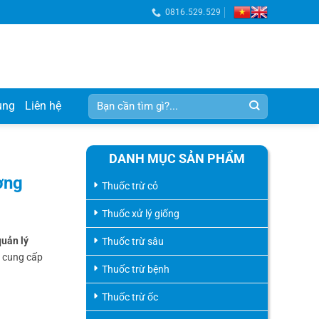
0816.529.529
Tìm
ụng
Liên hệ
kiếm:
DANH MỤC SẢN PHẨM
ợng
Thuốc trừ cỏ
Thuốc xử lý giống
quản lý
Thuốc trừ sâu
ẽ cung cấp
Thuốc trừ bệnh
Thuốc trừ ốc