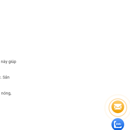
 này giúp
c. Sản
 nóng,