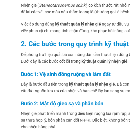
Nhện gié (
Steneotarsonemus spinki
) có kích thước rất nhỏ,
để lại các vết sọc màu nâu thẫm loang lổ (thường gọi là bệnh 
Việc áp dụng đúng
kỹ thuật quản lý nhện gié
ngay từ đầu vụ l
việc phun xịt chỉ mang tính chặn đứng, khó phục hồi năng su
2. Các bước trong quy trình kỹ thuật
Để phòng trừ hiệu quả, bà con nông dân cần thực hiện đồng b
Dưới đây là các bước cốt lõi trong
kỹ thuật quản lý nhện gié
:
Bước 1: Vệ sinh đồng ruộng và làm đất
Đây là bước đầu tiên trong
kỹ thuật quản lý nhện gié
. Bà con
cắt đứt nguồn lưu trú của nhện và hạn chế lây lan sang vụ mớ
Bước 2: Mật độ gieo sạ và phân bón
Nhện gié phát triển mạnh trong điều kiện ruộng lúa rậm rạp,
sạ thưa hợp lý, bón phân cân đối N-P-K. Đặc biệt, không bón 
cho nhện bùng phát.