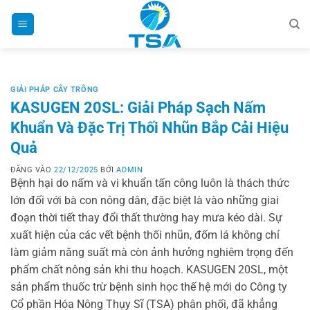
Bỏ
qua
nội
dung
GIẢI PHÁP CÂY TRỒNG
KASUGEN 20SL: Giải Pháp Sạch Nấm
Khuẩn Và Đặc Trị Thối Nhũn Bắp Cải Hiệu
Quả
ĐĂNG VÀO
22/12/2025
BỞI
ADMIN
Bệnh hại do nấm và vi khuẩn tấn công luôn là thách thức
lớn đối với bà con nông dân, đặc biệt là vào những giai
đoạn thời tiết thay đổi thất thường hay mưa kéo dài. Sự
xuất hiện của các vết bệnh thối nhũn, đốm lá không chỉ
làm giảm năng suất mà còn ảnh hưởng nghiêm trọng đến
phẩm chất nông sản khi thu hoạch. KASUGEN 20SL, một
sản phẩm thuốc trừ bệnh sinh học thế hệ mới do Công ty
Cổ phần Hóa Nông Thụy Sĩ (TSA) phân phối, đã khẳng