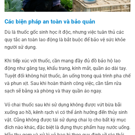
Các biện pháp an toàn và bảo quản
Dù là thuốc gốc sinh học ít độc, nhưng việc tuân thủ các
quy tắc an toàn lao động là bắt buộc để bảo vệ sức khỏe
người sử dụng.
Khi tiếp xúc với thuốc, cần mang đầy đủ đồ bảo hộ lao
động như găng tay, khẩu trang, kính mắt, quần áo dài tay.
Tuyệt đối không hút thuốc, ăn uống trong quá trình pha chế
và phun xịt. Sau khi hoàn thành công việc, cần tắm rửa
sạch sẽ bằng xà phòng và thay quần áo ngay.
Vỏ chai thuốc sau khi sử dụng không được vứt bừa bãi
xuống ao hồ, kênh rạch vì có thể ảnh hưởng đến thủy sinh
vật. Cũng không được tái sử dụng chai lọ cho bất kỳ mục
đích nào khác, đặc biệt là đựng thực phẩm hay nước uống.
Hãy thu gom và xử lý vỏ bao bì theo quy định về rác thải