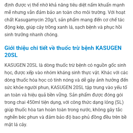
định được vị thế nhờ khả năng tiêu diệt nấm khuẩn mạnh
mẽ nhưng vẫn đảm bảo an toàn cho môi trường. Với hoạt
chất Kasugamycin 20g/l, sản phẩm mang đến cơ chế tác
động kép, giúp cây trồng xanh lá, sạch bệnh và phục hồi
sinh trưởng nhanh chóng.
Giới thiệu chi tiết về thuốc trừ bệnh KASUGEN
20SL
KASUGEN 20SL là dòng thuốc trừ bệnh có nguồn gốc sinh
học, được xếp vào nhóm kháng sinh thực vật. Khác với các
dòng thuốc hóa học có tính nóng và dễ gây ảnh hưởng đến
sức khỏe người phun, KASUGEN 20SL tập trung vào yếu tố
an toàn và hiệu quả bền vững. Sản phẩm được đóng gói
trong chai 450ml tiện dụng, với công thức dạng lỏng (SL)
giúp thuốc hòa tan hoàn toàn trong nước, không gây tắc
nghẽn béc phun và đảm bảo độ bao phủ đồng đều trên bề
mặt lá cây.