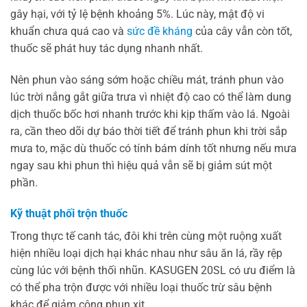
gây hại, với tỷ lệ bệnh khoảng 5%. Lúc này, mật độ vi
khuẩn chưa quá cao và
sức đề kháng
của cây vẫn còn tốt,
thuốc sẽ phát huy tác dụng nhanh nhất.
Nên phun vào sáng sớm hoặc chiều mát, tránh phun vào
lúc trời nắng gắt giữa trưa vì nhiệt độ cao có thể làm dung
dịch thuốc bốc hơi nhanh trước khi kịp thấm vào lá. Ngoài
ra, cần theo dõi dự báo thời tiết để tránh phun khi trời sắp
mưa to, mặc dù thuốc có tính bám dính tốt nhưng nếu mưa
ngay sau khi phun thì hiệu quả vẫn sẽ bị giảm sút một
phần.
Kỹ thuật phối trộn thuốc
Trong thực tế canh tác, đôi khi trên cùng một ruộng xuất
hiện nhiều loại dịch hại khác nhau như sâu ăn lá, rầy rệp
cùng lúc với bệnh thối nhũn. KASUGEN 20SL có ưu điểm là
có thể pha trộn được với nhiều loại thuốc trừ sâu bệnh
khác để giảm công phun xịt.