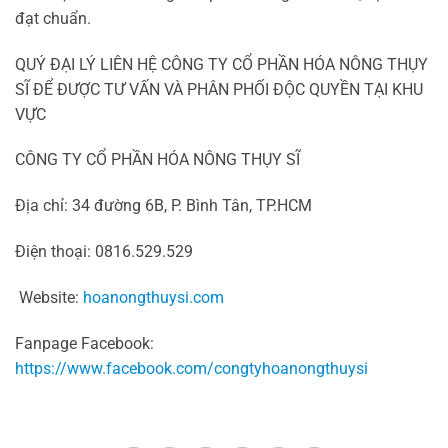
đạt chuẩn.
QUÝ ĐẠI LÝ LIÊN HỆ CÔNG TY CỔ PHẦN HÓA NÔNG THỤY
SĨ ĐỂ ĐƯỢC TƯ VẤN VÀ PHÂN PHỐI ĐỘC QUYỀN TẠI KHU
VỰC
CÔNG TY CỔ PHẦN HÓA NÔNG THỤY SĨ
Địa chỉ: 34 đường 6B, P. Bình Tân, TP.HCM
Điện thoại: 0816.529.529
Website:
hoanongthuysi.com
Fanpage Facebook:
https://www.facebook.com/congtyhoanongthuysi