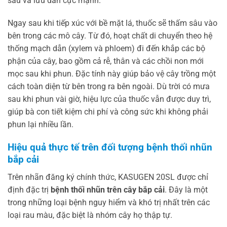
sâu và lưu dẫn cực mạnh.
Ngay sau khi tiếp xúc với bề mặt lá, thuốc sẽ thấm sâu vào
bên trong các mô cây. Từ đó, hoạt chất di chuyển theo hệ
thống mạch dẫn (xylem và phloem) đi đến khắp các bộ
phận của cây, bao gồm cả rễ, thân và các chồi non mới
mọc sau khi phun. Đặc tính này giúp bảo vệ cây trồng một
cách toàn diện từ bên trong ra bên ngoài. Dù trời có mưa
sau khi phun vài giờ, hiệu lực của thuốc vẫn được duy trì,
giúp bà con tiết kiệm chi phí và công sức khi không phải
phun lại nhiều lần.
Hiệu quả thực tế trên đối tượng bệnh thối nhũn
bắp cải
Trên nhãn đăng ký chính thức, KASUGEN 20SL được chỉ
định đặc trị
bệnh thối nhũn trên cây bắp cải
. Đây là một
trong những loại bệnh nguy hiểm và khó trị nhất trên các
loại rau màu, đặc biệt là nhóm cây họ thập tự.