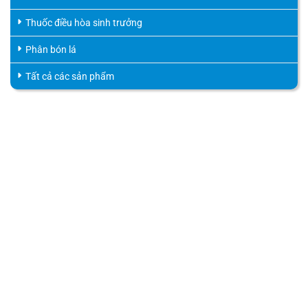
Thuốc điều hòa sinh trưởng
Phân bón lá
Tất cả các sản phẩm
HỖ TRỢ KHÁCH HÀNG
HOTLINE
0816.529.529