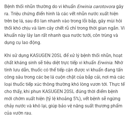
Bệnh thối nhũn thường do vi khuẩn
Erwinia carotovora
gây
ra. Triệu chứng điển hình là các vết nhũn nước xuất hiện
trên bẹ lá, sau đó lan nhanh vào trong lõi bắp, gây mùi hôi
thối khó chịu và làm cây chết rũ chỉ trong thời gian ngắn. Vi
khuẩn này lây lan rất nhanh qua nước tưới, côn trùng và
dụng cụ lao động.
Khi sử dụng KASUGEN 20SL để xử lý bệnh thối nhũn, hoạt
chất kháng sinh sẽ tiêu diệt trực tiếp vi khuẩn
Erwinia
. Nhờ
tính lưu dẫn, thuốc có thể tiếp cận được vi khuẩn đang tấn
công sâu trong các bẹ lá cuộn chặt của bắp cải, nơi mà các
loại thuốc tiếp xúc thông thường khó lòng vươn tới. Thực tế
cho thấy, khi phun KASUGEN 20SL đúng thời điểm bệnh
mới chớm xuất hiện (tỷ lệ khoảng 5%), vết bệnh sẽ ngừng
chảy nước và khô lại, giúp bảo vệ năng suất thương phẩm
của vườn rau.