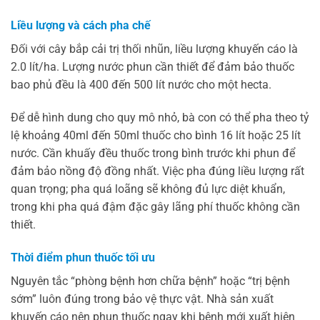
Liều lượng và cách pha chế
Đối với cây bắp cải trị thối nhũn, liều lượng khuyến cáo là
2.0 lít/ha. Lượng nước phun cần thiết để đảm bảo thuốc
bao phủ đều là 400 đến 500 lít nước cho một hecta.
Để dễ hình dung cho quy mô nhỏ, bà con có thể pha theo tỷ
lệ khoảng 40ml đến 50ml thuốc cho bình 16 lít hoặc 25 lít
nước. Cần khuấy đều thuốc trong bình trước khi phun để
đảm bảo nồng độ đồng nhất. Việc pha đúng liều lượng rất
quan trọng; pha quá loãng sẽ không đủ lực diệt khuẩn,
trong khi pha quá đậm đặc gây lãng phí thuốc không cần
thiết.
Thời điểm phun thuốc tối ưu
Nguyên tắc “phòng bệnh hơn chữa bệnh” hoặc “trị bệnh
sớm” luôn đúng trong bảo vệ thực vật. Nhà sản xuất
khuyến cáo nên phun thuốc ngay khi bệnh mới xuất hiện