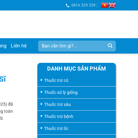
0816.529.529
Tìm
ụng
Liên hệ
kiếm:
DANH MỤC SẢN PHẨM
Sĩ
Thuốc trừ cỏ
Thuốc xử lý giống
025) đã
Thuốc trừ sâu
ng toàn
Thuốc trừ bệnh
i.
Thuốc trừ ốc