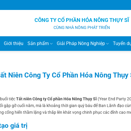
CÔNG TY CỔ PHẦN HÓA NÔNG THỤY SĨ
CÙNG NHÀ NÔNG PHÁT TRIỂN
Giới thiệu
Sản phẩm
Giải Pháp Nông Nghiệp
Tuyển d
Tất Niên Công Ty Cổ Phần Hóa Nông Thụy 
buổi tiệc
Tất niên Công ty Cổ phần Hóa Nông Thụy Sĩ
(Year End Party 2
uổi gặp gỡ cuối năm, mà là khoảng thời gian quý báu để Ban Lãnh đạo cù
ững cống hiến thầm lặng và thắp lên khát vọng chinh phục các đỉnh cao mớ
ạo giá trị