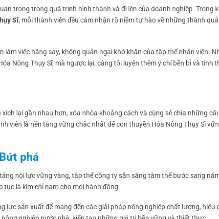
an trọng trong quá trình hình thành và đi lên của doanh nghiệp. Trong 
hụy Sĩ
, mỗi thành viên đều cảm nhận rõ niềm tự hào về những thành quả
 thần làm việc hăng say, không quản ngại khó khăn của tập thể nhân viên. 
a Nông Thụy Sĩ, mà ngược lại, càng tôi luyện thêm ý chí bền bỉ và tinh 
ban xích lại gần nhau hơn, xóa nhòa khoảng cách và cùng sẻ chia những c
thành viên là nền tảng vững chắc nhất để con thuyền Hóa Nông Thụy Sĩ vữ
 Bứt phá
tảng nội lực vững vàng, tập thể công ty sẵn sàng tâm thế bước sang nă
ếp tục là kim chỉ nam cho mọi hành động.
g lực sản xuất để mang đến các giải pháp nông nghiệp chất lượng, hiệu 
nông nghiệp nước nhà, kiến tạo những giá trị bền vững và thiết thực.