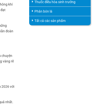
Thuốc điều hòa sinh trưởng
không khí
 đạt
Phân bón lá
Tất cả các sản phẩm
Những
thần đoàn
âu chuyện
ng vàng rẽ
m 2026 với
quả nhất.