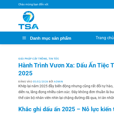
Bỏ
Chào mừng bạn đến với:
qua
nội
dung
Trang chủ
Danh mục sản phẩm
GIẢI PHÁP CÂY TRỒNG
,
TIN TỨC
Hành Trình Vươn Xa: Dấu Ấn Tiệc 
2025
ĐĂNG VÀO
05/02/2026
BỞI
ADMIN
Khép lại năm 2025 đầy biến động nhưng cũng rất đỗi tự hào, 
diễn ra, lắng đọng nhiều cảm xúc. Đây không đơn thuần là b
thể cán bộ nhân viên nhìn lại chặng đường đã qua, tri ân nh
Khắc ghi dấu ấn 2025 – Nỗ lực kiến t