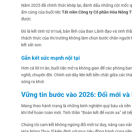
Năm 2025 đã chính thức khép lại, đánh dấu những cột mốc qu
ấm cúng của buổi tiệc
Tất niên Công ty Cổ phần Hóa Nông T
được.
Đó là kết tinh từ trí tuệ, bản lĩnh của Ban Lãnh đạo và tinh
thách thức của thị trường không làm chùn bước chân người Hó
kết sắt son.
Gắn kết sức mạnh nội tại
Hơn cả lời tri ân, buổi tiệc mở ra không gian để các phòng 
nghề, chuyện đời. Chính sợi dây liên kết bền chặt giữa các 
sóng ra khơi.
Vững tin bước vào 2026: Đổi mới và
Mang theo hành trang là những kinh nghiệm quý báu và nền 
khí thế hoàn toàn mới. Tinh thần “Đoàn kết để vươn xa” sẽ ti
Chúng tôi cam kết không ngừng đổi mới tư duy, nâng cao năn
Hóa Nông Thụy Sĩ kiên định với mục tiêu đồng hành cùng nền 