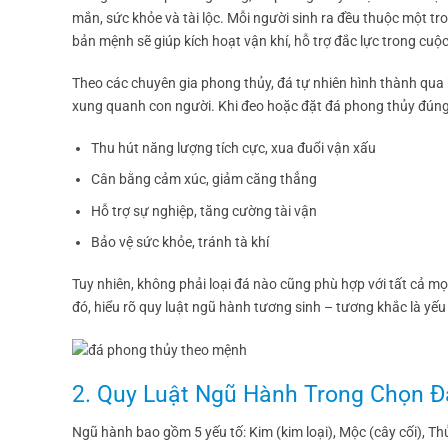
mắn, sức khỏe và tài lộc. Mỗi người sinh ra đều thuộc một tr
bản mệnh sẽ giúp kích hoạt vận khí, hỗ trợ đắc lực trong cuộ
Theo các chuyên gia phong thủy, đá tự nhiên hình thành qua 
xung quanh con người. Khi đeo hoặc đặt đá phong thủy đúng
Thu hút năng lượng tích cực, xua đuổi vận xấu
Cân bằng cảm xúc, giảm căng thẳng
Hỗ trợ sự nghiệp, tăng cường tài vận
Bảo vệ sức khỏe, tránh tà khí
Tuy nhiên, không phải loại đá nào cũng phù hợp với tất cả mọ
đó, hiểu rõ quy luật ngũ hành tương sinh – tương khắc là yếu
2. Quy Luật Ngũ Hành Trong Chọn 
Ngũ hành bao gồm 5 yếu tố: Kim (kim loại), Mộc (cây cối), Th