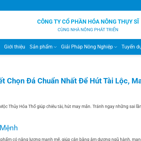
CÔNG TY CỔ PHẦN HÓA NÔNG THỤY SĨ
CÙNG NHÀ NÔNG PHÁT TRIỂN
Giới thiệu
Sản phẩm
Giải Pháp Nông Nghiệp
Tuyển d
t Chọn Đá Chuẩn Nhất Để Hút Tài Lộc, M
Mộc Thủy Hỏa Thổ giúp chiêu tài, hút may mắn. Tránh ngay những sai l
 Mệnh
t phẩm có năng lượng mạnh mẽ, giúp cân bằng âm dương ngũ hành, mang