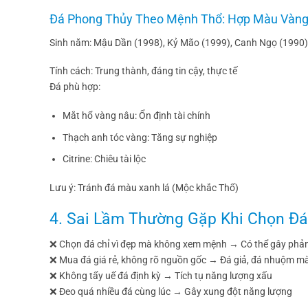
Đá Phong Thủy Theo Mệnh Thổ: Hợp Màu Vàng
Sinh năm: Mậu Dần (1998), Kỷ Mão (1999), Canh Ngọ (1990
Tính cách: Trung thành, đáng tin cậy, thực tế
Đá phù hợp:
Mắt hổ vàng nâu: Ổn định tài chính
Thạch anh tóc vàng: Tăng sự nghiệp
Citrine: Chiêu tài lộc
Lưu ý: Tránh đá màu xanh lá (Mộc khắc Thổ)
4. Sai Lầm Thường Gặp Khi Chọn Đ
❌ Chọn đá chỉ vì đẹp mà không xem mệnh → Có thể gây phả
❌ Mua đá giá rẻ, không rõ nguồn gốc → Đá giả, đá nhuộm m
❌ Không tẩy uế đá định kỳ → Tích tụ năng lượng xấu
❌ Đeo quá nhiều đá cùng lúc → Gây xung đột năng lượng