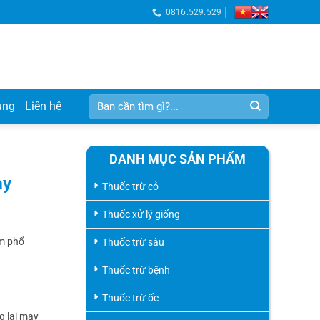
0816.529.529
Tìm
ụng
Liên hệ
kiếm:
DANH MỤC SẢN PHẨM
ay
Thuốc trừ cỏ
Thuốc xử lý giống
ầm phổ
Thuốc trừ sâu
Thuốc trừ bệnh
Thuốc trừ ốc
 lại may