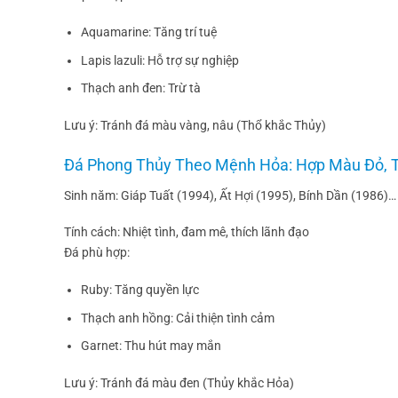
Aquamarine: Tăng trí tuệ
Lapis lazuli: Hỗ trợ sự nghiệp
Thạch anh đen: Trừ tà
Lưu ý: Tránh đá màu vàng, nâu (Thổ khắc Thủy)
Đá Phong Thủy Theo Mệnh Hỏa: Hợp Màu Đỏ, 
Sinh năm: Giáp Tuất (1994), Ất Hợi (1995), Bính Dần (1986)…
Tính cách: Nhiệt tình, đam mê, thích lãnh đạo
Đá phù hợp:
Ruby: Tăng quyền lực
Thạch anh hồng: Cải thiện tình cảm
Garnet: Thu hút may mắn
Lưu ý: Tránh đá màu đen (Thủy khắc Hỏa)