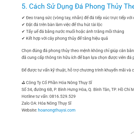
5. Cách Sử Dụng Đá Phong Thủy Th
✔ Đeo trang sức (vòng tay, nhẫn) để đá tiếp xúc trực tiếp với
✔ Đặt đá trên bàn làm việc để thu hút tài lộc
✔ Tẩy uế đá bằng nước muối hoặc ánh trăng mỗi tháng
✔ Kết hợp với cây phong thủy để tăng hiệu quả
Chọn đúng đá phong thủy theo mệnh không chỉ giúp cân bằng
đã cung cấp thông tin hữu ích để bạn lựa chọn được viên đá 
Để được tư vấn kỹ thuật, hỗ trợ chương trình khuyến mãi và ch
⛳ Công Ty Cổ Phần Hóa Nông Thụy Sĩ
Số 34, đường 6B, P. Bình Hưng Hòa, Q. Bình Tân, TP. Hồ Chí 
Hotline tư vấn: 0816.529.529
Zalo OA: Hóa Nông Thụy Sĩ
Website:
hoanongthuysi.com