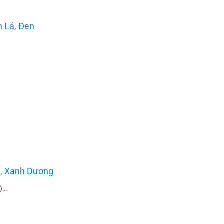
 Lá, Đen
, Xanh Dương
2)…