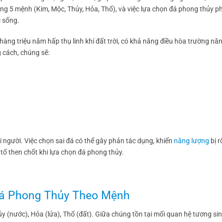
ong 5 mệnh (Kim, Mộc, Thủy, Hỏa, Thổ), và việc lựa chọn đá phong thủy p
c sống.
hàng triệu năm hấp thụ linh khí đất trời, có khả năng điều hòa trường nă
 cách, chúng sẽ:
i người. Việc chọn sai đá có thể gây phản tác dụng, khiến
năng lượng
bị r
 tố then chốt khi lựa chọn đá phong thủy.
Đá Phong Thủy Theo Mệnh
ủy (nước), Hỏa (lửa), Thổ (đất). Giữa chúng tồn tại mối quan hệ tương sin