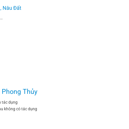
, Nâu Đất
)…
á Phong Thủy
n tác dụng
àu không có tác dụng