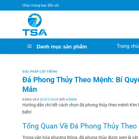
Bỏ
Chào mừng bạn đến với:
qua
nội
dung
Trang chủ
Danh mục sản phẩm
GIẢI PHÁP CÂY TRỒNG
Đá Phong Thủy Theo Mệnh: Bí Quyế
Mắn
ĐĂNG VÀO
02/07/2025
BỞI
ADMIN
Hướng dẫn chi tiết cách chọn đá phong thủy theo mệnh Kim 
biến!
Tổng Quan Về Đá Phong Thủy Theo
Trong văn hóa phương Đông, đá phong thủy được xem là vậ