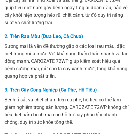
loại cây ăn trái như xoài và sầu riêng. CAROZATE 72WP
giúp tiêu diệt nấm gây bệnh ngay từ giai đoạn đầu, bảo vệ
cây khỏi hiện tượng héo rũ, chết cành, từ đó duy trì năng
suất và chất lượng trái.
2. Trên Rau Màu (Dưa Leo, Cà Chua)
Sương mai là vấn đề thường gặp ở các loại rau màu, đặc
biệt trong mùa mưa. Với khả năng thẩm thấu nhanh và tác
động mạnh, CAROZATE 72WP giúp kiểm soát hiệu quả
bệnh sương mai, giữ cho lá cây xanh mướt, tăng khả năng
quang hợp và phát triển.
3. Trên Cây Công Nghiệp (Cà Phê, Hồ Tiêu)
Bệnh rỉ sắt và chết chậm trên cà phê, hồ tiêu có thể làm
giảm nghiêm trọng sản lượng. CAROZATE 72WP không chỉ
tiêu diệt nấm bệnh mà còn hỗ trợ cây phục hồi nhanh
chóng, duy trì sức khỏe tổng thể.