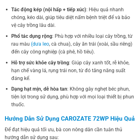
Tác động kép (nội hấp + tiếp xúc)
: Hiệu quả nhanh
chóng, kéo dài, giúp tiêu diệt nấm bệnh triệt để và bảo
vệ cây trồng lâu dài.
Phổ tác dụng rộng
: Phù hợp với nhiều loại cây trồng, từ
rau màu
(dưa leo
, cà chua), cây ăn trái (xoài, sầu riêng)
đến cây công nghiệp (cà phê, hồ tiêu).
Hỗ trợ sức khỏe cây trồng
: Giúp cây xanh tốt, rễ khỏe,
hạn chế vàng lá, rụng trái non, từ đó tăng năng suất
đáng kể.
Dạng hạt mịn, dễ hòa tan
: Không gây nghẹt béc phun,
tiện lợi trong sử dụng, phù hợp với mọi loại thiết bị phun
thuốc.
Hướng Dẫn Sử Dụng CAROZATE 72WP Hiệu Quả
Để đạt hiệu quả tối ưu, bà con nông dân cần tuân thủ
hướng dẫn sử dụng sau: