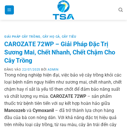
Bỏ
qua
nội
dung
GIẢI PHÁP CÂY TRỒNG
,
CÂY HỌ CÀ
,
CÂY TIÊU
CAROZATE 72WP – Giải Pháp Đặc Trị
Sương Mai, Chết Nhanh, Chết Chậm Cho
Cây Trồng
ĐĂNG VÀO
22/07/2025
BỞI
ADMIN
Trong nông nghiệp hiện đại, việc bảo vệ cây trồng khỏi các
loại bệnh nấm nguy hiểm như sương mai, chết nhanh, chết
chậm hay rỉ sắt là yếu tố then chốt để đảm bảo năng suất
và chất lượng vụ mùa.
CAROZATE 72WP
– sản phẩm
thuốc trừ bệnh tiên tiến với sự kết hợp hoàn hảo giữa
Mancozeb
và
Cymoxanil
– đã trở thành lựa chọn hàng
đầu của bà con nông dân. Với khả năng đặc trị hiệu quả
trên nhiều loại cây trồng, từ rau màu, cây ăn trái đến cây