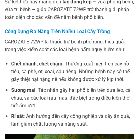
Sự kết hợp này mang đến
tác động kép
– vừa phòng bệnh,
vừa trị bệnh – giúp CAROZATE 72WP trở thành giải pháp
toàn diện cho các vấn đề nấm bệnh phổ biến.
Công Dụng Đa Năng Trên Nhiều Loại Cây Trồng
CAROZATE 72WP là thuốc trừ bệnh phổ rộng, hiệu quả
trong việc kiểm soát các loại bệnh nấm nguy hiểm như:
Chết nhanh, chết chậm
: Thường xuất hiện trên cây hồ
tiêu, cà phê, ớt, xoài, sầu riêng. Những bệnh này có thể
gây thiệt hại nặng nề nếu không được xử lý kịp thời.
Sương mai
: Tác nhân gây hại phổ biến trên dưa leo, cà
chua, và các loại rau màu, đặc biệt trong điều kiện thời
tiết ẩm ướt.
Rỉ sắt
: Ảnh hưởng đến cây công nghiệp và cây ăn quả,
làm giảm chất lượng và năng suất.