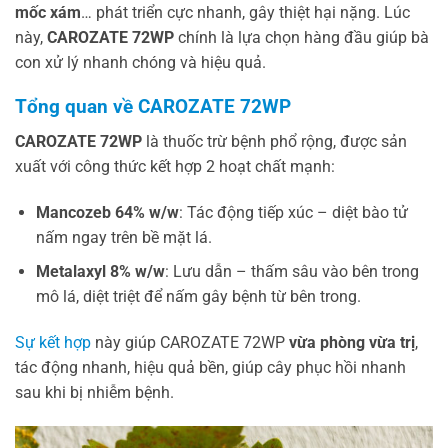
mốc xám
… phát triển cực nhanh, gây thiệt hại nặng. Lúc
này,
CAROZATE 72WP
chính là lựa chọn hàng đầu giúp bà
con xử lý nhanh chóng và hiệu quả.
Tổng quan về CAROZATE 72WP
CAROZATE 72WP
là thuốc trừ bệnh phổ rộng, được sản
xuất với công thức kết hợp 2 hoạt chất mạnh:
Mancozeb 64% w/w
: Tác động tiếp xúc – diệt bào tử
nấm ngay trên bề mặt lá.
Metalaxyl 8% w/w
: Lưu dẫn – thấm sâu vào bên trong
mô lá, diệt triệt để nấm gây bệnh từ bên trong.
Sự kết hợp
này giúp CAROZATE 72WP
vừa phòng vừa trị
,
tác động nhanh, hiệu quả bền, giúp cây phục hồi nhanh
sau khi bị nhiễm bệnh.