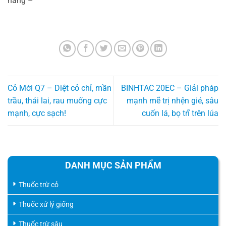
hãng –
Cỏ Mới Q7 – Diệt cỏ chỉ, mần
BINHTAC 20EC – Giải pháp
trầu, thái lai, rau muống cực
mạnh mẽ trị nhện gié, sâu
mạnh, cực sạch!
cuốn lá, bọ trĩ trên lúa
DANH MỤC SẢN PHẨM
Thuốc trừ cỏ
Thuốc xử lý giống
Thuốc trừ sâu