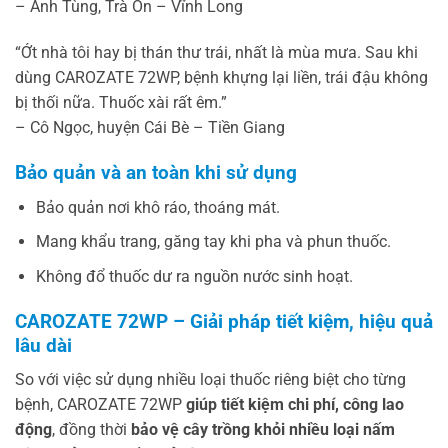
– Anh Tùng, Trà Ôn – Vĩnh Long
“Ớt nhà tôi hay bị thán thư trái, nhất là mùa mưa. Sau khi
dùng CAROZATE 72WP, bệnh khựng lại liền, trái đậu không
bị thối nữa. Thuốc xài rất êm.”
– Cô Ngọc, huyện Cái Bè – Tiền Giang
Bảo quản và an toàn khi sử dụng
Bảo quản nơi khô ráo, thoáng mát.
Mang khẩu trang, găng tay khi pha và phun thuốc.
Không đổ thuốc dư ra nguồn nước sinh hoạt.
CAROZATE 72WP – Giải pháp tiết kiệm, hiệu quả
lâu dài
So với việc sử dụng nhiều loại thuốc riêng biệt cho từng
bệnh, CAROZATE 72WP
giúp tiết kiệm chi phí, công lao
động
, đồng thời
bảo vệ cây trồng khỏi nhiều loại nấm