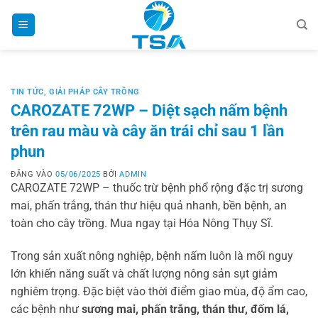
Bỏ
qua
nội
dung
TIN TỨC
,
GIẢI PHÁP CÂY TRỒNG
CAROZATE 72WP – Diệt sạch nấm bệnh
trên rau màu và cây ăn trái chỉ sau 1 lần
phun
ĐĂNG VÀO
05/06/2025
BỞI
ADMIN
CAROZATE 72WP – thuốc trừ bệnh phổ rộng đặc trị sương
mai, phấn trắng, thán thư hiệu quả nhanh, bền bệnh, an
toàn cho cây trồng. Mua ngay tại Hóa Nông Thụy Sĩ.
Trong sản xuất nông nghiệp, bệnh nấm luôn là mối nguy
lớn khiến năng suất và chất lượng nông sản sụt giảm
nghiêm trọng. Đặc biệt vào thời điểm giao mùa, độ ẩm cao,
các bệnh như
sương mai, phấn trắng, thán thư, đốm lá,