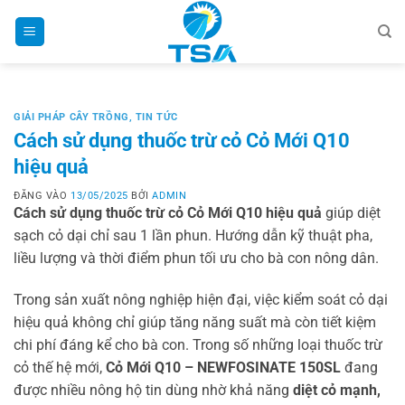
Bỏ
qua
nội
dung
GIẢI PHÁP CÂY TRỒNG
,
TIN TỨC
Cách sử dụng thuốc trừ cỏ Cỏ Mới Q10
hiệu quả
ĐĂNG VÀO
13/05/2025
BỞI
ADMIN
Cách sử dụng thuốc trừ cỏ Cỏ Mới Q10 hiệu quả
giúp diệt
sạch cỏ dại chỉ sau 1 lần phun. Hướng dẫn kỹ thuật pha,
liều lượng và thời điểm phun tối ưu cho bà con nông dân.
Trong sản xuất nông nghiệp hiện đại, việc kiểm soát cỏ dại
hiệu quả không chỉ giúp tăng năng suất mà còn tiết kiệm
chi phí đáng kể cho bà con. Trong số những loại thuốc trừ
cỏ thế hệ mới,
Cỏ Mới Q10 – NEWFOSINATE 150SL
đang
được nhiều nông hộ tin dùng nhờ khả năng
diệt cỏ mạnh,