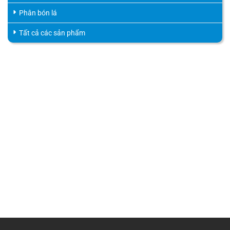
Phân bón lá
Tất cả các sản phẩm
HỖ TRỢ KHÁCH HÀNG
HOTLINE
0816.529.529