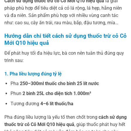
Cách sử dụng thuốc trừ cỏ Cỏ Mới Q10 hiệu quả
là giải
pháp phù hợp để tiêu diệt cả cỏ lá rộng, lá hẹp, hằng niên
và đa niên. Sản phẩm phù hợp với nhiều vùng canh tác
như: cao su, cây ăn trái, rau màu, bắp, đậu tương, mía…
Hướng dẫn chi tiết cách sử dụng thuốc trừ cỏ Cỏ
Mới Q10 hiệu quả
Để phát huy tối đa hiệu lực, bà con nên tuân thủ đúng quy
trình sau:
1. Pha liều lượng đúng tỷ lệ
Pha
250–300ml thuốc cho bình 25 lít nước
Phun
2 bình 25L cho diện tích 1.000m²
Tương đương
4–6 lít thuốc/ha
Pha đúng liều lượng là yếu tố then chốt trong
cách sử dụng
thuốc trừ cỏ Cỏ Mới Q10 hiệu quả
, giúp thuốc phát huy hết