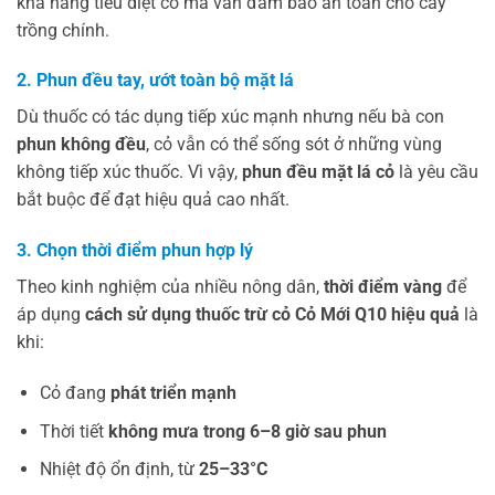
khả năng tiêu diệt cỏ mà vẫn đảm bảo an toàn cho cây
trồng chính.
2. Phun đều tay, ướt toàn bộ mặt lá
Dù thuốc có tác dụng tiếp xúc mạnh nhưng nếu bà con
phun không đều
, cỏ vẫn có thể sống sót ở những vùng
không tiếp xúc thuốc. Vì vậy,
phun đều mặt lá cỏ
là yêu cầu
bắt buộc để đạt hiệu quả cao nhất.
3. Chọn thời điểm phun hợp lý
Theo kinh nghiệm của nhiều nông dân,
thời điểm vàng
để
áp dụng
cách sử dụng thuốc trừ cỏ Cỏ Mới Q10 hiệu quả
là
khi:
Cỏ đang
phát triển mạnh
Thời tiết
không mưa trong 6–8 giờ sau phun
Nhiệt độ ổn định, từ
25–33°C