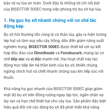
bảo vệ vụ lúa an toàn. Dưới đây là những lợi ích nổi bật
của BISECTOR 500EC trong việc phòng trừ bọ xít hại lúa.
1. Hạ gục bọ xít nhanh chóng với cơ chế tác
động kép
Bọ xít hôi thường tấn công lá và thân lúa, gây ra hiện tượng
lép hạt và làm suy yếu cây trồng, dẫn đến giảm năng suất
nghiêm trọng.
BISECTOR 500EC
được thiết kế với sự kết
hợp độc đáo của
Dimethoate
và
Fenobucarb
, mang lại cơ
chế
tiếp xúc
và
vị độc
mạnh mẽ. Hai hoạt chất này tác
động trực tiếp lên hệ thần kinh của bọ xít, khiến chúng
ngừng chích hút và chết nhanh chóng sau khi tiếp xúc với
thuốc.
Khả năng hạ gục nhanh của BISECTOR 500EC giúp giảm
mật độ bọ xít trên đồng ruộng ngay lập tức, ngăn chặn sự
lây lan và hạn chế thiệt hại cho cây lúa. Sản phẩm đặc biệt
hiệu quả đối với các dòng bọ xít đã phát triển khả năng