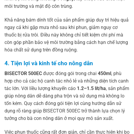
môi trường và mật độ côn trùng.
Khả năng bám dính tốt của sản phẩm giúp duy trì hiệu quả
ngay cả khi gặp mưa nhỏ sau khi phun, giảm nguy cơ
thuốc bị rửa trôi. Điều này không chỉ tiết kiệm chi phí mà
còn góp phần bảo vệ môi trường bằng cách hạn chế lượng
hóa chất sử dụng trên đồng ruộng.
4. Tiện lợi và kinh tế cho nông dân
BISECTOR 500EC
được đóng gói trong chai
450ml
, phù
hợp cho cả các hộ canh tác nhỏ lẻ và những diện tích canh
tác lớn. Với liều lượng khuyến cáo
1.2–1.5 lít/ha
, sản phẩm
giúp nông dân dễ dàng pha trộn và sử dụng mà không lo
tốn kém. Quy cách đóng gói tiện lợi cùng hướng dẫn sử
dụng rõ ràng giúp BISECTOR 500EC trở thành lựa chọn lý
tưởng cho bà con nông dân ở mọi quy mô sản xuất.
Việc phun thuốc cũng rất đơn giản, chỉ cần thực hiện khi bọ