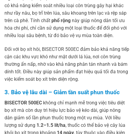
có khả năng kiểm soát nhiều loại côn trùng gây hại khác
như rầy nâu, bọ trĩ trên lúa, sâu khoang trên lạc và rệp sáp
trên cà phê. Tính chất
phổ rộng
này giúp nông dân tối ưu
hóa chi phí, chỉ cần sử dụng một loại thuốc để đối phó với
nhiều loại sâu bệnh, từ đó bảo vệ vụ mùa toàn diện.
Đối với bọ xít hôi, BISECTOR 500EC đảm bảo khả năng tiếp
cận các khu vực khó như mặt dưới lá lúa, nơi côn trùng
thường ẩn nấp, nhờ vào khả năng phân tán nhanh và bám
dính tốt. Điều này giúp sản phẩm đạt hiệu quả tối đa trong
việc kiểm soát bọ xít trên diện rộng.
3. Bảo vệ lâu dài – Giảm tần suất phun thuốc
BISECTOR 500EC
không chỉ mạnh mẽ trong việc tiêu diệt
bọ xít mà còn duy trì hiệu lực bảo vệ kéo dài, giúp nông
dân giảm số lần phun thuốc trong một vụ mùa. Với liều
lượng sử dụng
1.2–1.5 lít/ha
, thuốc có thể bảo vệ cây lúa
khỏi bọ xít trong khoảng
14 ngày
, tùy thuộc vào điều kiện