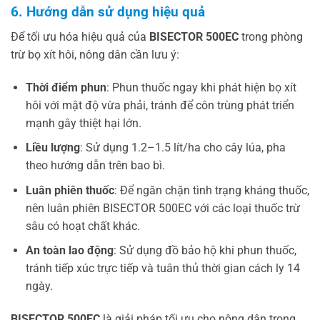
6. Hướng dẫn sử dụng hiệu quả
Để tối ưu hóa hiệu quả của
BISECTOR 500EC
trong phòng
trừ bọ xít hôi, nông dân cần lưu ý:
Thời điểm phun
: Phun thuốc ngay khi phát hiện bọ xít
hôi với mật độ vừa phải, tránh để côn trùng phát triển
mạnh gây thiệt hại lớn.
Liều lượng
: Sử dụng 1.2–1.5 lít/ha cho cây lúa, pha
theo hướng dẫn trên bao bì.
Luân phiên thuốc
: Để ngăn chặn tình trạng kháng thuốc,
nên luân phiên BISECTOR 500EC với các loại thuốc trừ
sâu có hoạt chất khác.
An toàn lao động
: Sử dụng đồ bảo hộ khi phun thuốc,
tránh tiếp xúc trực tiếp và tuân thủ thời gian cách ly 14
ngày.
BISECTOR 500EC
là giải pháp tối ưu cho nông dân trong