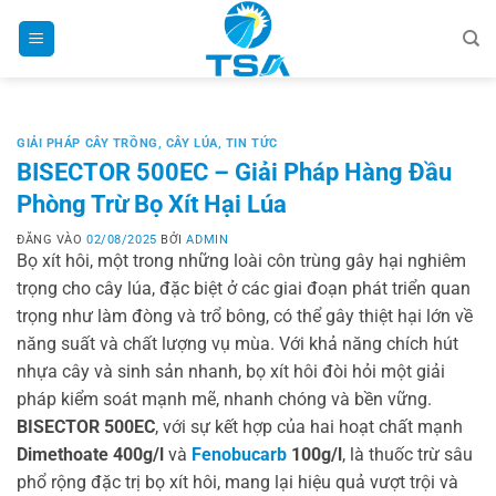
Bỏ
qua
nội
dung
GIẢI PHÁP CÂY TRỒNG
,
CÂY LÚA
,
TIN TỨC
BISECTOR 500EC – Giải Pháp Hàng Đầu
Phòng Trừ Bọ Xít Hại Lúa
ĐĂNG VÀO
02/08/2025
BỞI
ADMIN
Bọ xít hôi, một trong những loài côn trùng gây hại nghiêm
trọng cho cây lúa, đặc biệt ở các giai đoạn phát triển quan
trọng như làm đòng và trổ bông, có thể gây thiệt hại lớn về
năng suất và chất lượng vụ mùa. Với khả năng chích hút
nhựa cây và sinh sản nhanh, bọ xít hôi đòi hỏi một giải
pháp kiểm soát mạnh mẽ, nhanh chóng và bền vững.
BISECTOR 500EC
, với sự kết hợp của hai hoạt chất mạnh
Dimethoate 400g/l
và
Fenobucarb
100g/l
, là thuốc trừ sâu
phổ rộng đặc trị bọ xít hôi, mang lại hiệu quả vượt trội và