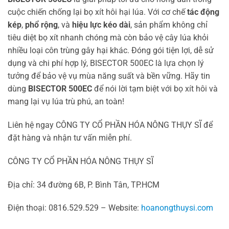
cuộc chiến chống lại bọ xít hôi hại lúa. Với cơ chế
tác động
kép
,
phổ rộng
, và
hiệu lực kéo dài
, sản phẩm không chỉ
tiêu diệt bọ xít nhanh chóng mà còn bảo vệ cây lúa khỏi
nhiều loại côn trùng gây hại khác. Đóng gói tiện lợi, dễ sử
dụng và chi phí hợp lý, BISECTOR 500EC là lựa chọn lý
tưởng để bảo vệ vụ mùa năng suất và bền vững. Hãy tin
dùng
BISECTOR 500EC
để nói lời tạm biệt với bọ xít hôi và
mang lại vụ lúa trù phú, an toàn!
Liên hệ ngay CÔNG TY CỔ PHẦN HÓA NÔNG THỤY SĨ để
đặt hàng và nhận tư vấn miễn phí.
CÔNG TY CỔ PHẦN HÓA NÔNG THỤY SĨ
Địa chỉ: 34 đường 6B, P. Bình Tân, TP.HCM
Điện thoại: 0816.529.529 – Website:
hoanongthuysi.com