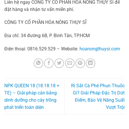
Liên hệ ngay CÔNG TY CỔ PHẦN HÓA NÔNG THỤY SĨ để
đặt hàng và nhận tư vấn miễn phí.
CÔNG TY CỔ PHẦN HÓA NÔNG THỤY SĨ
Địa chỉ: 34 đường 6B, P. Bình Tân, TP.HCM
Điện thoại: 0816.529.529 – Website:
hoanongthuysi.com
NPK QUEEN 18 (18.18.18 +
Rỉ Sắt Cà Phê Phun Thuốc
TE) – Giải pháp cân bằng
Gì? Giải Pháp Đặc Trị Dứt
dinh dưỡng cho cây trồng
Điểm, Bảo Vệ Năng Suất
phát triển toàn diện
Vượt Trội