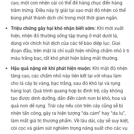
cao, một con nhện cái có thể đẻ hàng chục đến hàng
trăm trứng. Điều này lý giải tại sao mật độ nhện có thể
bùng phát thành dịch chỉ trong một thời gian ngắn.
Triệu chứng gây hại khó nhận biết sớm:
Khi mới xuất
hiện, nhện đỏ thường sống tập trung ở mặt dưới lá,
dùng vòi chích hút dịch của các tế bào diệp lục. Giai
đoạn đầu, trên mặt lá chỉ xuất hiện những chấm nhỏ li ti
màu trắng bạc, rất khó phát hiện bằng mắt thường.
Hậu quả nặng nề khi phát hiện muộn:
Khi mật độ nhện
tăng cao, các chấm nhỏ này liên kết lại với nhau làm
cho lá cây bị vàng, bạc trắng, sau đó khô lại và rụng
hàng loạt. Quá trình quang hợp bị đình trệ, cây không
tạo được dinh dưỡng, dẫn đến cành non bị khô, hoa và
quả non dễ rụng. Trái cây nếu còn trên cây cũng sẽ bị
nhện tấn công, gây ra hiện tượng “da cám” hay “da lu”,
làm mất giá trị thương phẩm. Về lâu dài, cây sẽ suy kiệt,
còi cọc và giảm sút nghiêm trọng năng suất cho các vụ