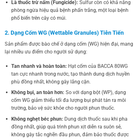
Là thuốc trừ nấm (Fungicide):
Sulfur còn có khả năng
phòng ngừa hiệu quả bệnh phấn trắng, một loại bệnh
phổ biến trên cây có múi.
2. Dạng Cốm WG (Wettable Granules) Tiên Tiến
Sản phẩm được bào chế ở dạng cốm (WG) hiện đại, mang
lại nhiều ưu điểm cho người sử dụng:
Tan nhanh và hoàn toàn:
Hạt cốm của BACCA 80WG
tan cực nhanh trong nước, tạo thành dung dịch huyền
phù đồng nhất, không gây lắng cặn.
Không bụi, an toàn hơn:
So với dạng bột (WP), dạng
cốm WG giảm thiểu tối đa lượng bụi phát tán ra môi
trường, bảo vệ sức khỏe cho người phun thuốc.
Không nghẹt béc phun:
Dung dịch thuốc sau khi pha
đồng nhất, giúp quá trình phun xịt diễn ra suôn sẻ,
không gây tắc nghẽn đầu phun, đảm bảo thuốc được