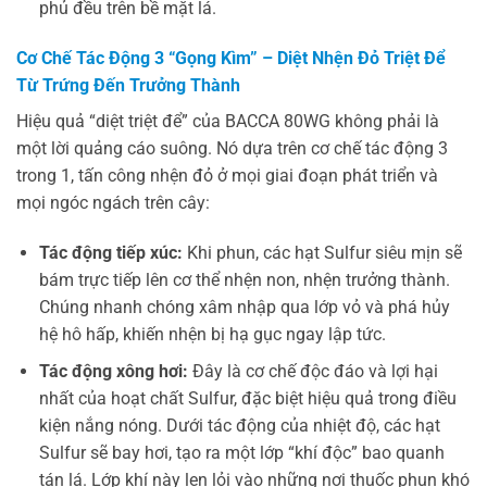
phủ đều trên bề mặt lá.
Cơ Chế Tác Động 3 “Gọng Kìm” – Diệt Nhện Đỏ Triệt Để
Từ Trứng Đến Trưởng Thành
Hiệu quả “diệt triệt để” của BACCA 80WG không phải là
một lời quảng cáo suông. Nó dựa trên cơ chế tác động 3
trong 1, tấn công nhện đỏ ở mọi giai đoạn phát triển và
mọi ngóc ngách trên cây:
Tác động tiếp xúc:
Khi phun, các hạt Sulfur siêu mịn sẽ
bám trực tiếp lên cơ thể nhện non, nhện trưởng thành.
Chúng nhanh chóng xâm nhập qua lớp vỏ và phá hủy
hệ hô hấp, khiến nhện bị hạ gục ngay lập tức.
Tác động xông hơi:
Đây là cơ chế độc đáo và lợi hại
nhất của hoạt chất Sulfur, đặc biệt hiệu quả trong điều
kiện nắng nóng. Dưới tác động của nhiệt độ, các hạt
Sulfur sẽ bay hơi, tạo ra một lớp “khí độc” bao quanh
tán lá. Lớp khí này len lỏi vào những nơi thuốc phun khó