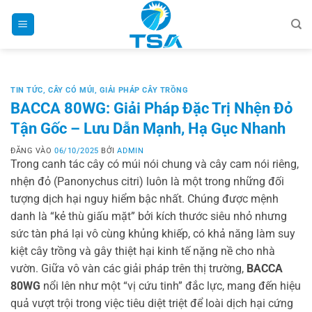
Bỏ
qua
nội
dung
TIN TỨC
,
CÂY CÓ MÚI
,
GIẢI PHÁP CÂY TRỒNG
BACCA 80WG: Giải Pháp Đặc Trị Nhện Đỏ
Tận Gốc – Lưu Dẫn Mạnh, Hạ Gục Nhanh
ĐĂNG VÀO
06/10/2025
BỞI
ADMIN
Trong canh tác cây có múi nói chung và cây cam nói riêng,
nhện đỏ (Panonychus citri) luôn là một trong những đối
tượng dịch hại nguy hiểm bậc nhất. Chúng được mệnh
danh là “kẻ thù giấu mặt” bởi kích thước siêu nhỏ nhưng
sức tàn phá lại vô cùng khủng khiếp, có khả năng làm suy
kiệt cây trồng và gây thiệt hại kinh tế nặng nề cho nhà
vườn. Giữa vô vàn các giải pháp trên thị trường,
BACCA
80WG
nổi lên như một “vị cứu tinh” đắc lực, mang đến hiệu
quả vượt trội trong việc tiêu diệt triệt để loài dịch hại cứng