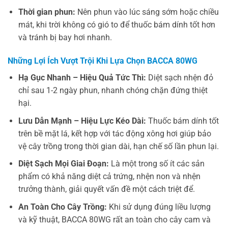
Thời gian phun:
Nên phun vào lúc sáng sớm hoặc chiều
mát, khi trời không có gió to để thuốc bám dính tốt hơn
và tránh bị bay hơi nhanh.
Những Lợi Ích Vượt Trội Khi Lựa Chọn BACCA 80WG
Hạ Gục Nhanh – Hiệu Quả Tức Thì:
Diệt sạch nhện đỏ
chỉ sau 1-2 ngày phun, nhanh chóng chặn đứng thiệt
hại.
Lưu Dẫn Mạnh – Hiệu Lực Kéo Dài:
Thuốc bám dính tốt
trên bề mặt lá, kết hợp với tác động xông hơi giúp bảo
vệ cây trồng trong thời gian dài, hạn chế số lần phun lại.
Diệt Sạch Mọi Giai Đoạn:
Là một trong số ít các sản
phẩm có khả năng diệt cả trứng, nhện non và nhện
trưởng thành, giải quyết vấn đề một cách triệt để.
An Toàn Cho Cây Trồng:
Khi sử dụng đúng liều lượng
và kỹ thuật, BACCA 80WG rất an toàn cho cây cam và