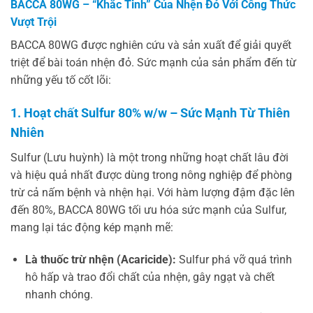
BACCA 80WG – “Khắc Tinh” Của Nhện Đỏ Với Công Thức
Vượt Trội
BACCA 80WG được nghiên cứu và sản xuất để giải quyết
triệt để bài toán nhện đỏ. Sức mạnh của sản phẩm đến từ
những yếu tố cốt lõi:
1. Hoạt chất Sulfur 80% w/w – Sức Mạnh Từ Thiên
Nhiên
Sulfur (Lưu huỳnh) là một trong những hoạt chất lâu đời
và hiệu quả nhất được dùng trong nông nghiệp để phòng
trừ cả nấm bệnh và nhện hại. Với hàm lượng đậm đặc lên
đến 80%, BACCA 80WG tối ưu hóa sức mạnh của Sulfur,
mang lại tác động kép mạnh mẽ:
Là thuốc trừ nhện (Acaricide):
Sulfur phá vỡ quá trình
hô hấp và trao đổi chất của nhện, gây ngạt và chết
nhanh chóng.