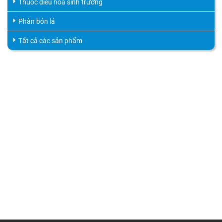
Thuốc điều hòa sinh trưởng
Phân bón lá
Tất cả các sản phẩm
HỖ TRỢ KHÁCH HÀNG
HOTLINE
0816.529.529