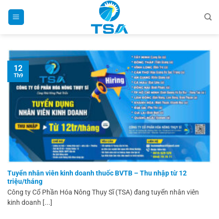
Bỏ
qua
nội
dung
12
Th9
Tuyển nhân viên kinh doanh thuốc BVTB – Thu nhập từ 12
triệu/tháng
Công ty Cổ Phần Hóa Nông Thụy Sĩ (TSA) đang tuyển nhân viên
kinh doanh [...]