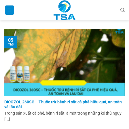
Bỏ
qua
nội
dung
05
Th8
DICOZOL 260SC – Thuốc trừ bệnh rỉ sắt cà phê hiệu quả, an toàn
và lâu dài
Trong sản xuất cà phê, bệnh rỉ sắt là một trong những kẻ thù nguy
[...]